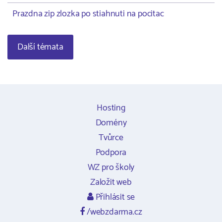
Prazdna zip zlozka po stiahnuti na pocitac
Další témata
Hosting
Domény
Tvůrce
Podpora
WZ pro školy
Založit web
Přihlásit se
/webzdarma.cz