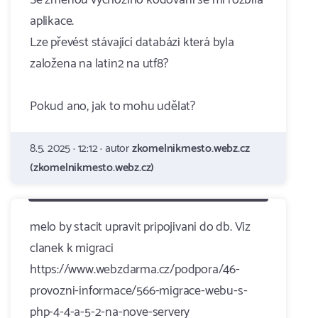
Se změnou výchozího kódování se mi rozbila
aplikace.
Lze převést stávající databázi která byla
založena na latin2 na utf8?
Pokud ano, jak to mohu udělat?
8.5. 2025 · 12:12 · autor
zkomelnikmesto.webz.cz
(zkomelnikmesto.webz.cz)
melo by stacit upravit pripojivani do db. Viz
clanek k migraci
https://www.webzdarma.cz/podpora/46-
provozni-informace/566-migrace-webu-s-
php-4-4-a-5-2-na-nove-servery