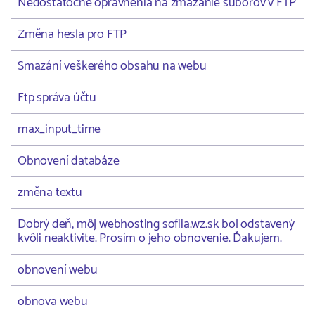
Nedostatočné oprávnenia na zmazanie súborov v FTP
Změna hesla pro FTP
Smazání veškerého obsahu na webu
Ftp správa účtu
max_input_time
Obnovení databáze
změna textu
Dobrý deň, môj webhosting sofiia.wz.sk bol odstavený
kvôli neaktivite. Prosím o jeho obnovenie. Ďakujem.
obnovení webu
obnova webu