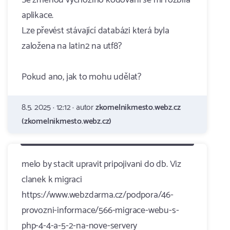
Se změnou výchozího kódování se mi rozbila
aplikace.
Lze převést stávající databázi která byla
založena na latin2 na utf8?
Pokud ano, jak to mohu udělat?
8.5. 2025 · 12:12 · autor
zkomelnikmesto.webz.cz
(zkomelnikmesto.webz.cz)
melo by stacit upravit pripojivani do db. Viz
clanek k migraci
https://www.webzdarma.cz/podpora/46-
provozni-informace/566-migrace-webu-s-
php-4-4-a-5-2-na-nove-servery