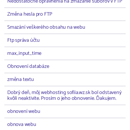
Nedostatočné oprávnenia na zmazanie súborov v FTP
Změna hesla pro FTP
Smazání veškerého obsahu na webu
Ftp správa účtu
max_input_time
Obnovení databáze
změna textu
Dobrý deň, môj webhosting sofiia.wz.sk bol odstavený
kvôli neaktivite. Prosím o jeho obnovenie. Ďakujem.
obnovení webu
obnova webu