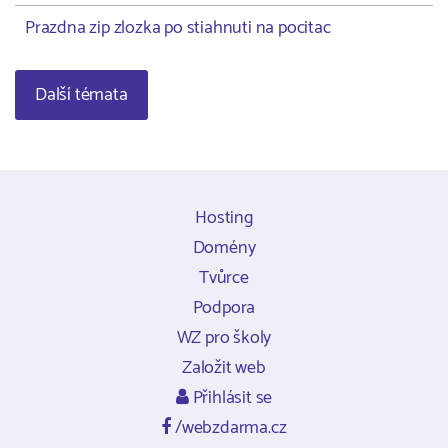
Prazdna zip zlozka po stiahnuti na pocitac
Další témata
Hosting
Domény
Tvůrce
Podpora
WZ pro školy
Založit web
Přihlásit se
/webzdarma.cz