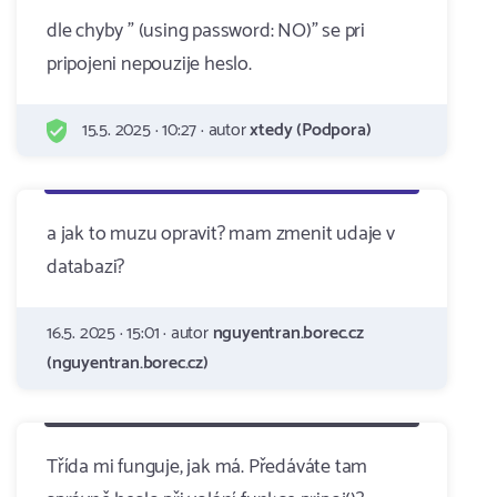
dle chyby " (using password: NO)" se pri
pripojeni nepouzije heslo.
15.5. 2025 · 10:27 · autor
xtedy (Podpora)
a jak to muzu opravit? mam zmenit udaje v
databazi?
16.5. 2025 · 15:01 · autor
nguyentran.borec.cz
(nguyentran.borec.cz)
Třída mi funguje, jak má. Předáváte tam