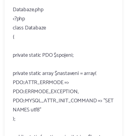
Databaze.php
<?php
class Databaze
{
private static PDO $spojeni;
private static array $nastaveni = array(
PDO::ATTR_ERRMODE =>
PDO::ERRMODE_EXCEPTION,
PDO::MYSQL_ATTR_INIT_COMMAND => "SET
NAMES utf8"
);