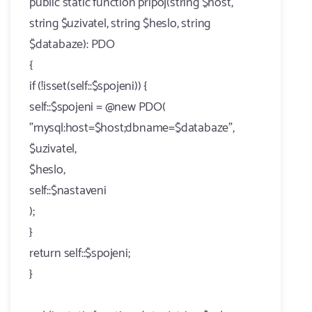
public static function pripoj(string $host,
string $uzivatel, string $heslo, string
$databaze): PDO
{
if (!isset(self::$spojeni)) {
self::$spojeni = @new PDO(
"mysql:host=$host;dbname=$databaze",
$uzivatel,
$heslo,
self::$nastaveni
);
}
return self::$spojeni;
}