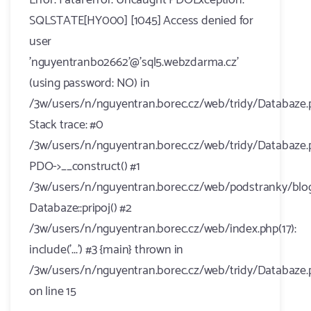
Error: Fatal error: Uncaught PDOException:
SQLSTATE[HY000] [1045] Access denied for
user
'nguyentranbo2662'@'sql5.webzdarma.cz'
(using password: NO) in
/3w/users/n/nguyentran.borec.cz/web/tridy/Databaze.
Stack trace: #0
/3w/users/n/nguyentran.borec.cz/web/tridy/Databaze.p
PDO->__construct() #1
/3w/users/n/nguyentran.borec.cz/web/podstranky/blog.
Databaze::pripoj() #2
/3w/users/n/nguyentran.borec.cz/web/index.php(17):
include('...') #3 {main} thrown in
/3w/users/n/nguyentran.borec.cz/web/tridy/Databaze.
on line 15