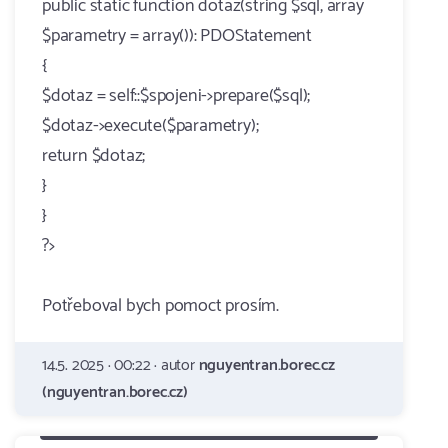
public static function dotaz(string $sql, array
$parametry = array()): PDOStatement
{
$dotaz = self::$spojeni->prepare($sql);
$dotaz->execute($parametry);
return $dotaz;
}
}
?>
Potřeboval bych pomoct prosím.
14.5. 2025 · 00:22 · autor
nguyentran.borec.cz
(nguyentran.borec.cz)