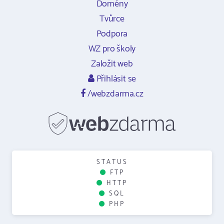
Domény
Tvůrce
Podpora
WZ pro školy
Založit web
Přihlásit se
/webzdarma.cz
STATUS
FTP
HTTP
SQL
PHP