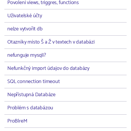
Povoleni views, triggres, functions
Uživatelské účty
nelze vytvořit db
Otazníky místo Š a Ž v textech v databázi
nefunguje mysqli?
Nefunkčný import údajov do databázy
SQL connection timeout
Nepřístupná Databáze
Problém s databázou
ProBlreM