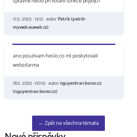
správně heslo při volání funkce pripoj()?
17.5. 2025 · 13:12 · autor
Patrik (patrik-
myweb.euweb.cz)
ano pouzivam heslo co mi poskytovali
webzdarma
18.5. 2025 · 00:15 · autor
nguyentran.borec.cz
(nguyentran.borec.cz)
← Zpět na všechna témata