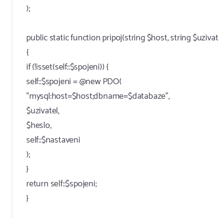
);
public static function pripoj(string $host, string $uziva
{
if (!isset(self::$spojeni)) {
self::$spojeni = @new PDO(
"mysql:host=$host;dbname=$databaze",
$uzivatel,
$heslo,
self::$nastaveni
);
}
return self::$spojeni;
}