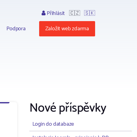
Přihlásit
🇨🇿
🇸🇰
Podpora
Založit web zdarma
Nové příspěvky
Login do databaze