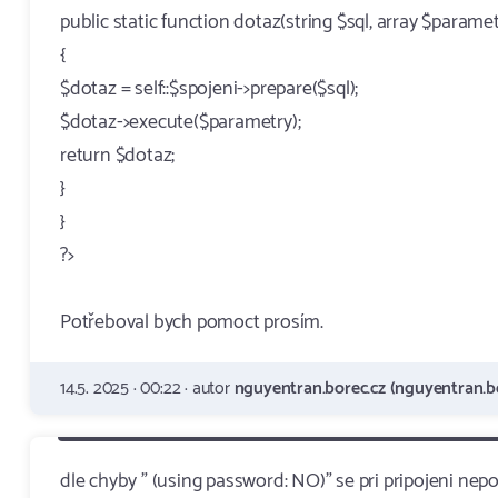
public static function dotaz(string $sql, array $param
{
$dotaz = self::$spojeni->prepare($sql);
$dotaz->execute($parametry);
return $dotaz;
}
}
?>
Potřeboval bych pomoct prosím.
14.5. 2025 · 00:22 · autor
nguyentran.borec.cz (nguyentran.bo
dle chyby " (using password: NO)" se pri pripojeni nepo