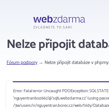
Webzdarma
ZVLÁDNETE TO SAMI
Nelze připojit dat
Fórum podpory
→ Nelze připojit databáze v phpm
Error: Fatal error: Uncaught PDOException: SQLSTATE
'nguyentranbo2662'@'sql5.webzdarma.cz' (using passw
/3w/users/n/nguyentran.borec.cz/web/tridy/Databaze.