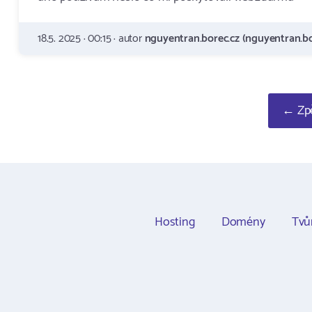
18.5. 2025 · 00:15 · autor
nguyentran.borec.cz (nguyentran.bo
← Zpě
Hosting
Domény
Tvů