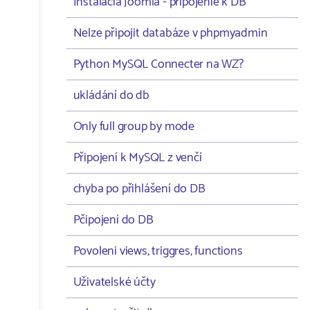
Instalacia Joomla - pripojenie k DB
Nelze připojit databáze v phpmyadmin
Python MySQL Connecter na WZ?
ukládání do db
Only full group by mode
Připojení k MySQL z venčí
chyba po přihlášení do DB
Pčipojení do DB
Povoleni views, triggres, functions
Uživatelské účty