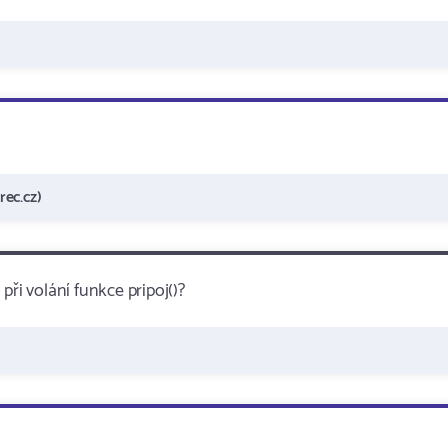
ec.cz)
ři volání funkce pripoj()?