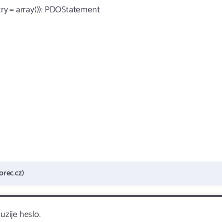
etry = array()): PDOStatement
rec.cz)
uzije heslo.