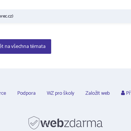
rec.cz)
t na všechna témata
rce
Podpora
WZ pro školy
Založit web
Př