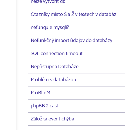
nelze vytvořit db
Otazníky místo Š a Ž v textech v databázi
nefunguje mysqli?
Nefunkčný import údajov do databázy
SQL connection timeout
Nepřístupná Databáze
Problém s databázou
ProBlreM
phpBB 2 cast
Záložka event chýba