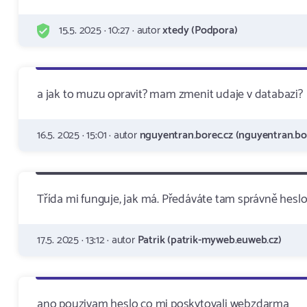
15.5. 2025 · 10:27 · autor
xtedy (Podpora)
a jak to muzu opravit? mam zmenit udaje v databazi?
16.5. 2025 · 15:01 · autor
nguyentran.borec.cz (nguyentran.bor
Třída mi funguje, jak má. Předáváte tam správně heslo p
17.5. 2025 · 13:12 · autor
Patrik (patrik-myweb.euweb.cz)
ano pouzivam heslo co mi poskytovali webzdarma