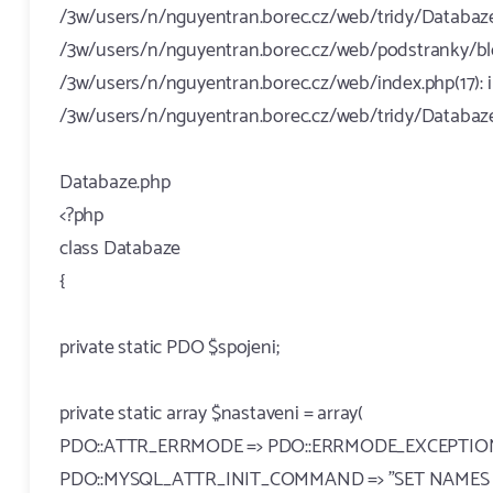
/3w/users/n/nguyentran.borec.cz/web/tridy/Databaze.
/3w/users/n/nguyentran.borec.cz/web/podstranky/blog.
/3w/users/n/nguyentran.borec.cz/web/index.php(17): inc
/3w/users/n/nguyentran.borec.cz/web/tridy/Databaze.
Databaze.php
<?php
class Databaze
{
private static PDO $spojeni;
private static array $nastaveni = array(
PDO::ATTR_ERRMODE => PDO::ERRMODE_EXCEPTIO
PDO::MYSQL_ATTR_INIT_COMMAND => "SET NAMES u