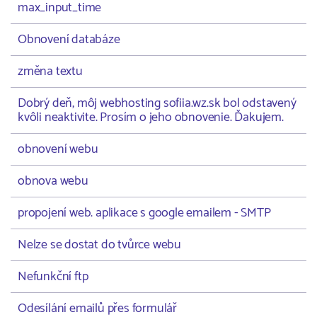
max_input_time
Obnovení databáze
změna textu
Dobrý deň, môj webhosting sofiia.wz.sk bol odstavený
kvôli neaktivite. Prosím o jeho obnovenie. Ďakujem.
obnovení webu
obnova webu
propojení web. aplikace s google emailem - SMTP
Nelze se dostat do tvůrce webu
Nefunkční ftp
Odesílání emailů přes formulář