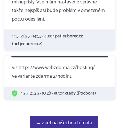
mi nepřišly. Vše mám nastavené správně,
takže nejspíš asi bude problém v omezeném
počtu odesílání.
14.5. 2025 · 14:53 · autor
petjer.borec.cz
(petjer.borec.cz)
viz https://www.webzdarma.cz/hosting/
ve variante zdarma 2/hodinu
15.5. 2025 · 10:28 · autor
xtedy (Podpora)
← Zpět na všechna témata