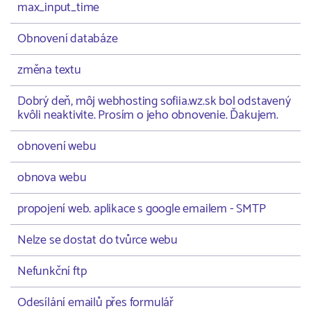
max_input_time
Obnovení databáze
změna textu
Dobrý deň, môj webhosting sofiia.wz.sk bol odstavený
kvôli neaktivite. Prosím o jeho obnovenie. Ďakujem.
obnovení webu
obnova webu
propojení web. aplikace s google emailem - SMTP
Nelze se dostat do tvůrce webu
Nefunkční ftp
Odesílání emailů přes formulář