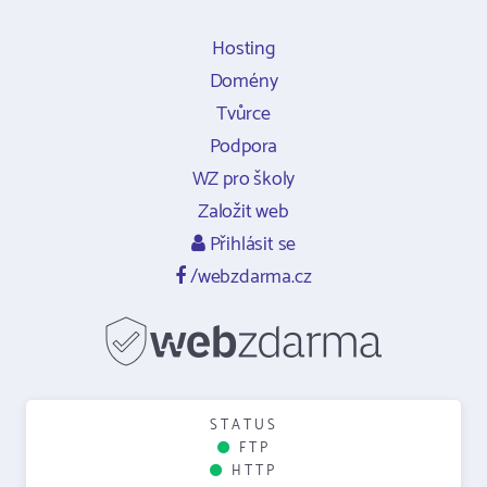
Hosting
Domény
Tvůrce
Podpora
WZ pro školy
Založit web
Přihlásit se
/webzdarma.cz
STATUS
FTP
HTTP