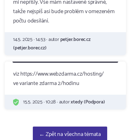
mi nepřišly. Vše mám nastavené správně,
takže nejspíš asi bude problém v omezeném
počtu odesílání.
14.5. 2025 · 14:53 · autor
petjer.borec.cz
(petjer.borec.cz)
viz https://www.webzdarma.cz/hosting/
ve variante zdarma 2/hodinu
15.5. 2025 · 10:28 · autor
xtedy (Podpora)
← Zpět na všechna témata