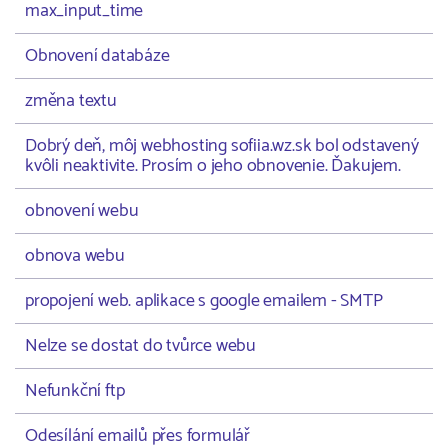
max_input_time
Obnovení databáze
změna textu
Dobrý deň, môj webhosting sofiia.wz.sk bol odstavený
kvôli neaktivite. Prosím o jeho obnovenie. Ďakujem.
obnovení webu
obnova webu
propojení web. aplikace s google emailem - SMTP
Nelze se dostat do tvůrce webu
Nefunkční ftp
Odesílání emailů přes formulář