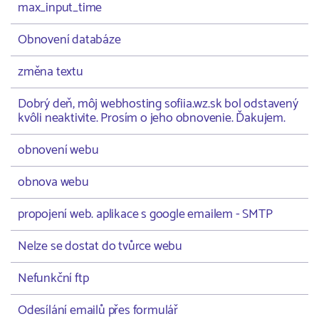
max_input_time
Obnovení databáze
změna textu
Dobrý deň, môj webhosting sofiia.wz.sk bol odstavený
kvôli neaktivite. Prosím o jeho obnovenie. Ďakujem.
obnovení webu
obnova webu
propojení web. aplikace s google emailem - SMTP
Nelze se dostat do tvůrce webu
Nefunkční ftp
Odesílání emailů přes formulář