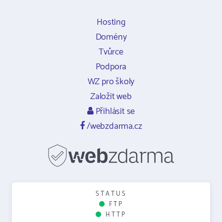
Hosting
Domény
Tvůrce
Podpora
WZ pro školy
Založit web
Přihlásit se
/webzdarma.cz
STATUS
FTP
HTTP