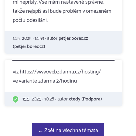
mi nepřišly. Vše mám nastavené správně,
takže nejspíš asi bude problém v omezeném
počtu odesílání.
14.5. 2025 · 14:53 · autor
petjer.borec.cz
(petjer.borec.cz)
viz https://www.webzdarma.cz/hosting/
ve variante zdarma 2/hodinu
15.5. 2025 · 10:28 · autor
xtedy (Podpora)
← Zpět na všechna témata