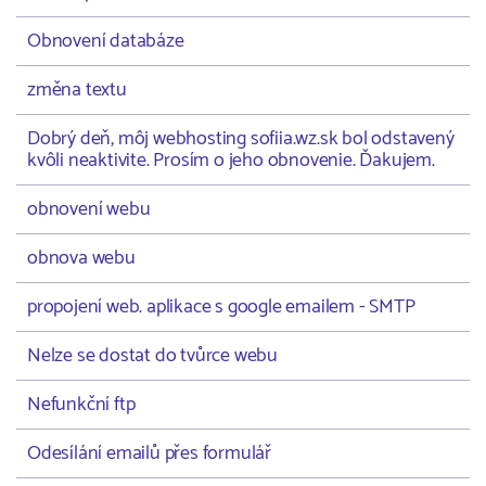
Obnovení databáze
změna textu
Dobrý deň, môj webhosting sofiia.wz.sk bol odstavený
kvôli neaktivite. Prosím o jeho obnovenie. Ďakujem.
obnovení webu
obnova webu
propojení web. aplikace s google emailem - SMTP
Nelze se dostat do tvůrce webu
Nefunkční ftp
Odesílání emailů přes formulář