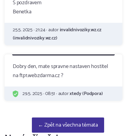
S pozdravem
Benetka
25.5. 2025 · 21:24 · autor
invalidnivoziky.wz.cz
(invalidnivoziky.wz.cz)
Dobry den, mate spravne nastaven hostitel
na ftp1.webzdarma.cz ?
29.5. 2025 · 08:51 · autor
xtedy (Podpora)
← Zpět na všechna témata