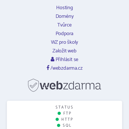
Hosting
Domény
Tvůrce
Podpora
WZ pro školy
Založit web
Přihlásit se
/webzdarma.cz
STATUS
FTP
HTTP
SQL