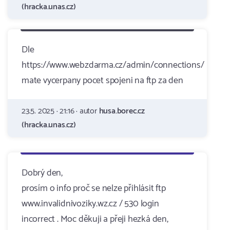
(hracka.unas.cz)
Dle
https://www.webzdarma.cz/admin/connections/
mate vycerpany pocet spojeni na ftp za den
23.5. 2025 · 21:16 · autor
husa.borec.cz
(hracka.unas.cz)
Dobrý den,
prosím o info proč se nelze přihlásit ftp
www.invalidnivoziky.wz.cz / 530 login
incorrect . Moc děkuji a přeji hezká den,