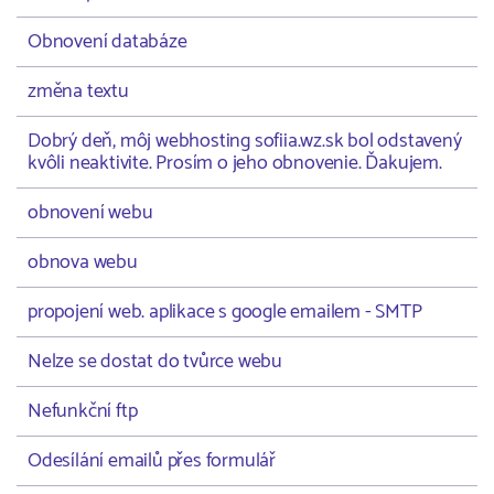
Obnovení databáze
změna textu
Dobrý deň, môj webhosting sofiia.wz.sk bol odstavený
kvôli neaktivite. Prosím o jeho obnovenie. Ďakujem.
obnovení webu
obnova webu
propojení web. aplikace s google emailem - SMTP
Nelze se dostat do tvůrce webu
Nefunkční ftp
Odesílání emailů přes formulář