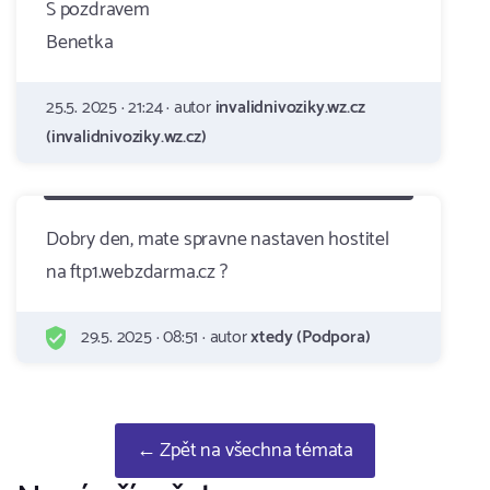
S pozdravem
Benetka
25.5. 2025 · 21:24 · autor
invalidnivoziky.wz.cz
(invalidnivoziky.wz.cz)
Dobry den, mate spravne nastaven hostitel
na ftp1.webzdarma.cz ?
29.5. 2025 · 08:51 · autor
xtedy (Podpora)
← Zpět na všechna témata