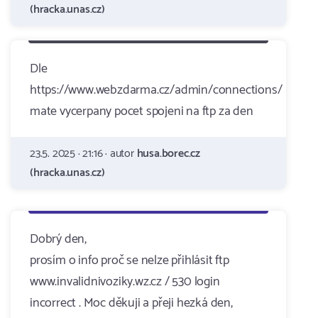
(hracka.unas.cz)
Dle
https://www.webzdarma.cz/admin/connections/
mate vycerpany pocet spojeni na ftp za den
23.5. 2025 · 21:16 · autor
husa.borec.cz
(hracka.unas.cz)
Dobrý den,
prosím o info proč se nelze přihlásit ftp
www.invalidnivoziky.wz.cz / 530 login
incorrect . Moc děkuji a přeji hezká den,