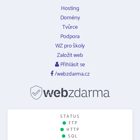
Hosting
Domény
Tvůrce
Podpora
WZ pro školy
Založit web
Přihlásit se
/webzdarma.cz
STATUS
FTP
HTTP
SQL