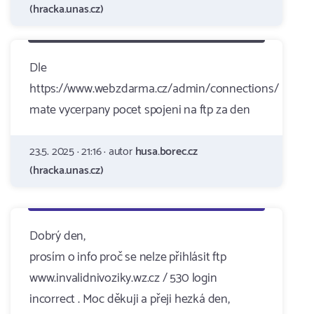
(hracka.unas.cz)
Dle
https://www.webzdarma.cz/admin/connections/
mate vycerpany pocet spojeni na ftp za den
23.5. 2025 · 21:16 · autor
husa.borec.cz
(hracka.unas.cz)
Dobrý den,
prosím o info proč se nelze přihlásit ftp
www.invalidnivoziky.wz.cz / 530 login
incorrect . Moc děkuji a přeji hezká den,