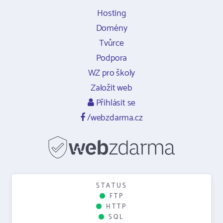
Hosting
Domény
Tvůrce
Podpora
WZ pro školy
Založit web
Přihlásit se
/webzdarma.cz
STATUS
FTP
HTTP
SQL