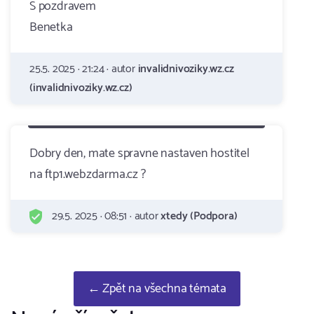
S pozdravem
Benetka
25.5. 2025 · 21:24 · autor
invalidnivoziky.wz.cz
(invalidnivoziky.wz.cz)
Dobry den, mate spravne nastaven hostitel
na ftp1.webzdarma.cz ?
29.5. 2025 · 08:51 · autor
xtedy (Podpora)
← Zpět na všechna témata