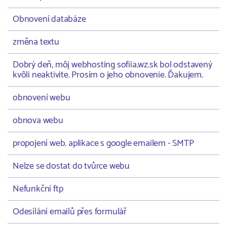
Obnovení databáze
změna textu
Dobrý deň, môj webhosting sofiia.wz.sk bol odstavený
kvôli neaktivite. Prosím o jeho obnovenie. Ďakujem.
obnovení webu
obnova webu
propojení web. aplikace s google emailem - SMTP
Nelze se dostat do tvůrce webu
Nefunkční ftp
Odesílání emailů přes formulář