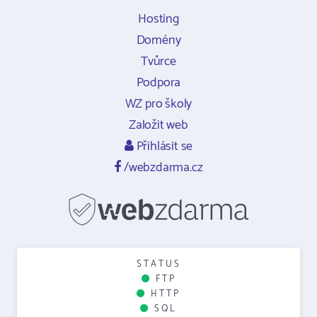
Hosting
Domény
Tvůrce
Podpora
WZ pro školy
Založit web
Přihlásit se
/webzdarma.cz
STATUS
FTP
HTTP
SQL