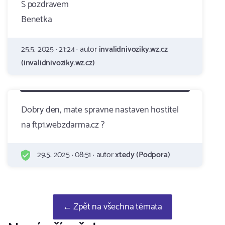
S pozdravem
Benetka
25.5. 2025 · 21:24 · autor
invalidnivoziky.wz.cz
(invalidnivoziky.wz.cz)
Dobry den, mate spravne nastaven hostitel
na ftp1.webzdarma.cz ?
29.5. 2025 · 08:51 · autor
xtedy (Podpora)
← Zpět na všechna témata