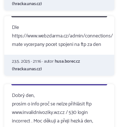
(hracka.unas.cz)
Dle
https://www.webzdarma.cz/admin/connections/
mate vycerpany pocet spojeni na ftp za den
23.5. 2025 · 21:16 · autor
husa.borec.cz
(hracka.unas.cz)
Dobrý den,
prosím o info proč se nelze přihlásit ftp
www.invalidnivoziky.wz.cz / 530 login
incorrect . Moc děkuji a přeji hezká den,