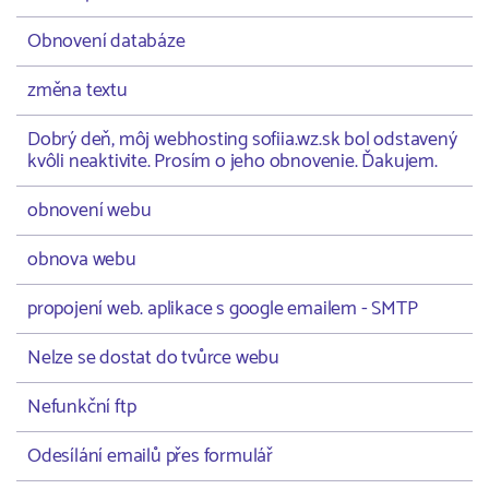
Obnovení databáze
změna textu
Dobrý deň, môj webhosting sofiia.wz.sk bol odstavený
kvôli neaktivite. Prosím o jeho obnovenie. Ďakujem.
obnovení webu
obnova webu
propojení web. aplikace s google emailem - SMTP
Nelze se dostat do tvůrce webu
Nefunkční ftp
Odesílání emailů přes formulář