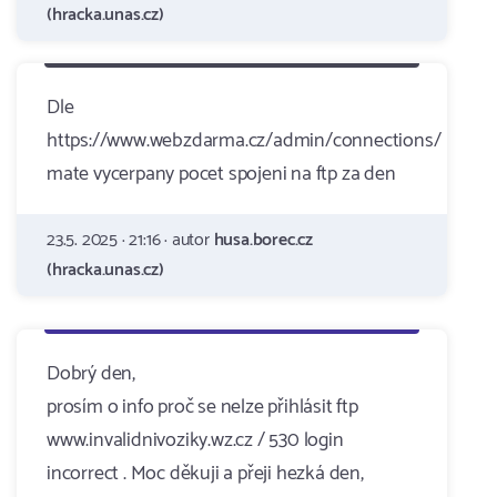
(hracka.unas.cz)
Dle
https://www.webzdarma.cz/admin/connections/
mate vycerpany pocet spojeni na ftp za den
23.5. 2025 · 21:16 · autor
husa.borec.cz
(hracka.unas.cz)
Dobrý den,
prosím o info proč se nelze přihlásit ftp
www.invalidnivoziky.wz.cz / 530 login
incorrect . Moc děkuji a přeji hezká den,