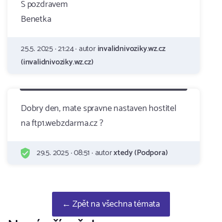
S pozdravem
Benetka
25.5. 2025 · 21:24 · autor
invalidnivoziky.wz.cz
(invalidnivoziky.wz.cz)
Dobry den, mate spravne nastaven hostitel
na ftp1.webzdarma.cz ?
29.5. 2025 · 08:51 · autor
xtedy (Podpora)
← Zpět na všechna témata