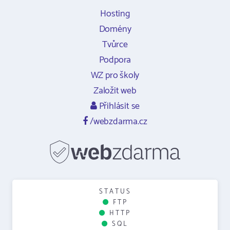
Hosting
Domény
Tvůrce
Podpora
WZ pro školy
Založit web
Přihlásit se
/webzdarma.cz
STATUS
FTP
HTTP
SQL