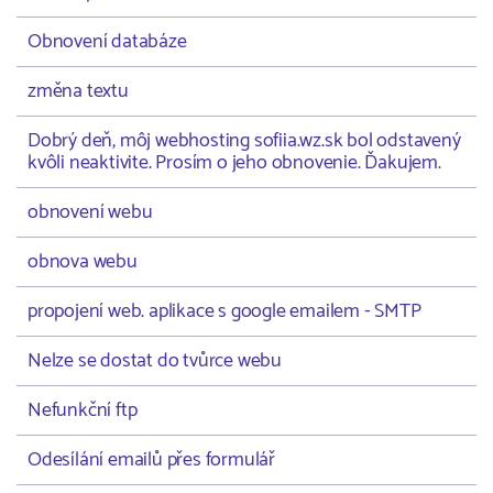
Obnovení databáze
změna textu
Dobrý deň, môj webhosting sofiia.wz.sk bol odstavený
kvôli neaktivite. Prosím o jeho obnovenie. Ďakujem.
obnovení webu
obnova webu
propojení web. aplikace s google emailem - SMTP
Nelze se dostat do tvůrce webu
Nefunkční ftp
Odesílání emailů přes formulář