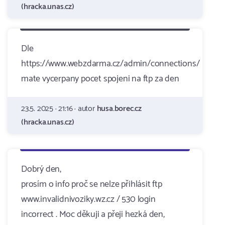
(hracka.unas.cz)
Dle
https://www.webzdarma.cz/admin/connections/
mate vycerpany pocet spojeni na ftp za den
23.5. 2025 · 21:16 · autor
husa.borec.cz
(hracka.unas.cz)
Dobrý den,
prosím o info proč se nelze přihlásit ftp
www.invalidnivoziky.wz.cz / 530 login
incorrect . Moc děkuji a přeji hezká den,