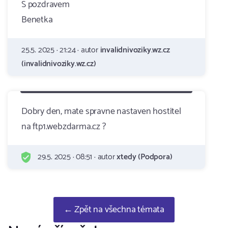
S pozdravem
Benetka
25.5. 2025 · 21:24 · autor
invalidnivoziky.wz.cz
(invalidnivoziky.wz.cz)
Dobry den, mate spravne nastaven hostitel
na ftp1.webzdarma.cz ?
29.5. 2025 · 08:51 · autor
xtedy (Podpora)
← Zpět na všechna témata