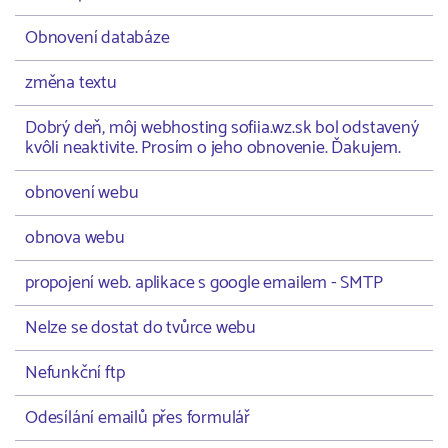
Obnovení databáze
změna textu
Dobrý deň, môj webhosting sofiia.wz.sk bol odstavený
kvôli neaktivite. Prosím o jeho obnovenie. Ďakujem.
obnovení webu
obnova webu
propojení web. aplikace s google emailem - SMTP
Nelze se dostat do tvůrce webu
Nefunkční ftp
Odesílání emailů přes formulář