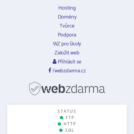
Hosting
Domény
Tvůrce
Podpora
WZ pro školy
Založit web
Přihlásit se
/webzdarma.cz
STATUS
FTP
HTTP
SQL