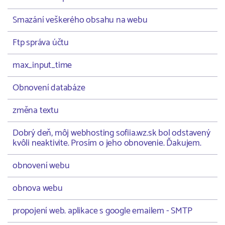
Smazání veškerého obsahu na webu
Ftp správa účtu
max_input_time
Obnovení databáze
změna textu
Dobrý deň, môj webhosting sofiia.wz.sk bol odstavený
kvôli neaktivite. Prosím o jeho obnovenie. Ďakujem.
obnovení webu
obnova webu
propojení web. aplikace s google emailem - SMTP