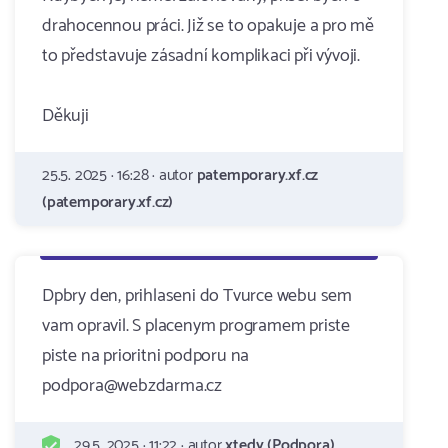
drahocennou práci. Již se to opakuje a pro mě
to představuje zásadní komplikaci při vývoji.
Děkuji
25.5. 2025 · 16:28 · autor
patemporary.xf.cz
(patemporary.xf.cz)
Dpbry den, prihlaseni do Tvurce webu sem
vam opravil. S placenym programem priste
piste na prioritni podporu na
podpora@webzdarma.cz
29.5. 2025 · 11:22 · autor
xtedy (Podpora)