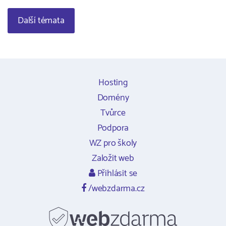
Další témata
Hosting
Domény
Tvůrce
Podpora
WZ pro školy
Založit web
Přihlásit se
/webzdarma.cz