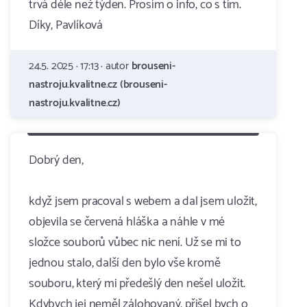
trvá déle než týden. Prosím o info, co s tím.
Díky, Pavlíková
24.5. 2025 · 17:13 · autor
brouseni-
nastroju.kvalitne.cz (brouseni-
nastroju.kvalitne.cz)
Dobrý den,
když jsem pracoval s webem a dal jsem uložit,
objevila se červená hláška a náhle v mé
složce souborů vůbec nic není. Už se mi to
jednou stalo, další den bylo vše kromě
souboru, který mi předešlý den nešel uložit.
Kdybych jej neměl zálohovaný, přišel bych o