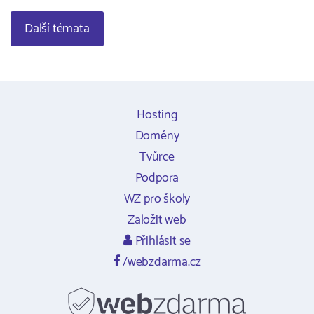
Další témata
Hosting
Domény
Tvůrce
Podpora
WZ pro školy
Založit web
Přihlásit se
/webzdarma.cz