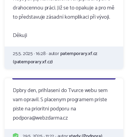
drahocennou práci. Již se to opakuje a pro mě
to představuje zásadní komplikaci při vývoji.
Děkuji
25.5. 2025 · 16:28 · autor
patemporary.xf.cz
(patemporary.xf.cz)
Dpbry den, prihlaseni do Tvurce webu sem
vam opravil. S placenym programem priste
piste na prioritni podporu na
podpora@webzdarma.cz
29.5. 2025 · 11:22 · autor
xtedy (Podpora)