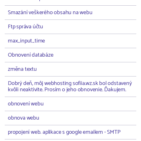
Smazání veškerého obsahu na webu
Ftp správa účtu
max_input_time
Obnovení databáze
změna textu
Dobrý deň, môj webhosting sofiia.wz.sk bol odstavený
kvôli neaktivite. Prosím o jeho obnovenie. Ďakujem.
obnovení webu
obnova webu
propojení web. aplikace s google emailem - SMTP