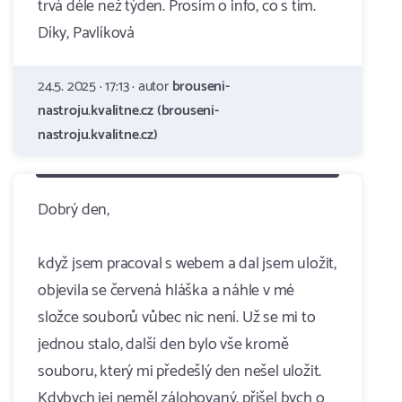
trvá déle než týden. Prosím o info, co s tím.
Díky, Pavlíková
24.5. 2025 · 17:13 · autor
brouseni-
nastroju.kvalitne.cz (brouseni-
nastroju.kvalitne.cz)
Dobrý den,
když jsem pracoval s webem a dal jsem uložit,
objevila se červená hláška a náhle v mé
složce souborů vůbec nic není. Už se mi to
jednou stalo, další den bylo vše kromě
souboru, který mi předešlý den nešel uložit.
Kdybych jej neměl zálohovaný, přišel bych o