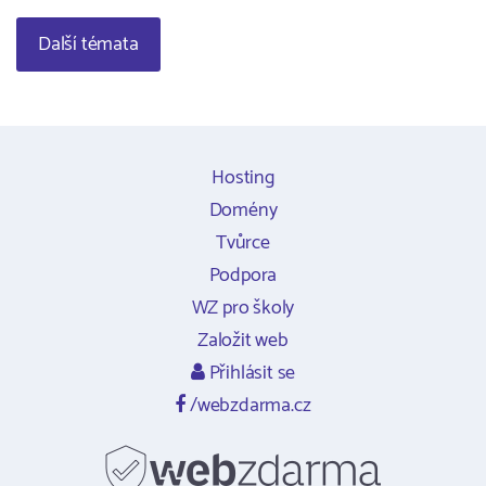
Další témata
Hosting
Domény
Tvůrce
Podpora
WZ pro školy
Založit web
Přihlásit se
/webzdarma.cz