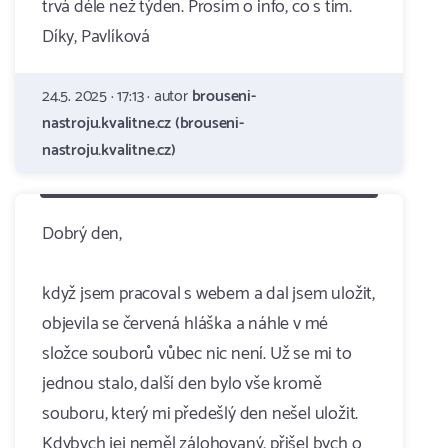
trvá déle než týden. Prosím o info, co s tím.
Díky, Pavlíková
24.5. 2025 · 17:13 · autor
brouseni-
nastroju.kvalitne.cz (brouseni-
nastroju.kvalitne.cz)
Dobrý den,
když jsem pracoval s webem a dal jsem uložit,
objevila se červená hláška a náhle v mé
složce souborů vůbec nic není. Už se mi to
jednou stalo, další den bylo vše kromě
souboru, který mi předešlý den nešel uložit.
Kdybych jej neměl zálohovaný, přišel bych o