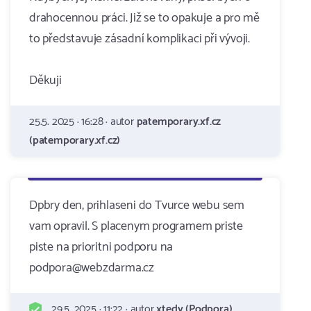
drahocennou práci. Již se to opakuje a pro mě
to představuje zásadní komplikaci při vývoji.
Děkuji
25.5. 2025 · 16:28 · autor
patemporary.xf.cz
(patemporary.xf.cz)
Dpbry den, prihlaseni do Tvurce webu sem
vam opravil. S placenym programem priste
piste na prioritni podporu na
podpora@webzdarma.cz
29.5. 2025 · 11:22 · autor
xtedy (Podpora)