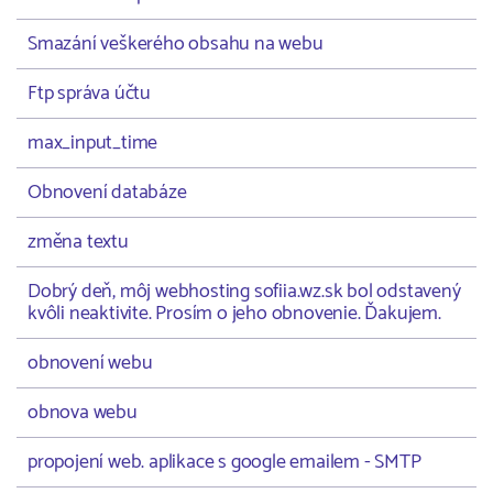
Smazání veškerého obsahu na webu
Ftp správa účtu
max_input_time
Obnovení databáze
změna textu
Dobrý deň, môj webhosting sofiia.wz.sk bol odstavený
kvôli neaktivite. Prosím o jeho obnovenie. Ďakujem.
obnovení webu
obnova webu
propojení web. aplikace s google emailem - SMTP