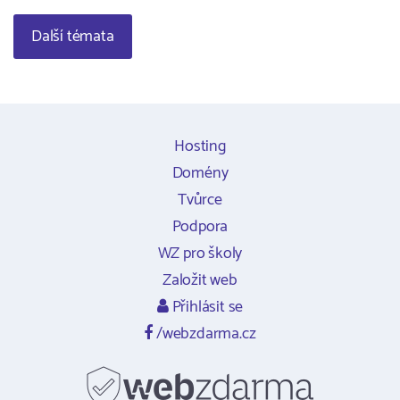
Další témata
Hosting
Domény
Tvůrce
Podpora
WZ pro školy
Založit web
Přihlásit se
/webzdarma.cz