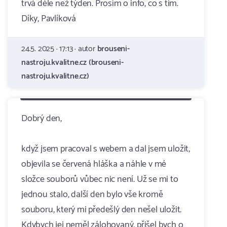
trvá déle než týden. Prosím o info, co s tím.
Díky, Pavlíková
24.5. 2025 · 17:13 · autor
brouseni-
nastroju.kvalitne.cz (brouseni-
nastroju.kvalitne.cz)
Dobrý den,
když jsem pracoval s webem a dal jsem uložit,
objevila se červená hláška a náhle v mé
složce souborů vůbec nic není. Už se mi to
jednou stalo, další den bylo vše kromě
souboru, který mi předešlý den nešel uložit.
Kdybych jej neměl zálohovaný, přišel bych o