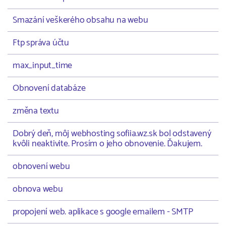
Smazání veškerého obsahu na webu
Ftp správa účtu
max_input_time
Obnovení databáze
změna textu
Dobrý deň, môj webhosting sofiia.wz.sk bol odstavený
kvôli neaktivite. Prosím o jeho obnovenie. Ďakujem.
obnovení webu
obnova webu
propojení web. aplikace s google emailem - SMTP