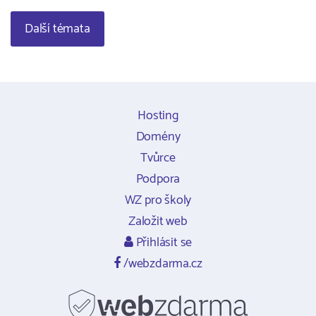
Další témata
Hosting
Domény
Tvůrce
Podpora
WZ pro školy
Založit web
Přihlásit se
/webzdarma.cz