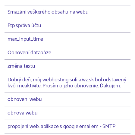
Smazání veškerého obsahu na webu
Ftp správa účtu
max_input_time
Obnovení databáze
změna textu
Dobrý deň, môj webhosting sofiia.wz.sk bol odstavený
kvôli neaktivite. Prosím o jeho obnovenie. Ďakujem.
obnovení webu
obnova webu
propojení web. aplikace s google emailem - SMTP