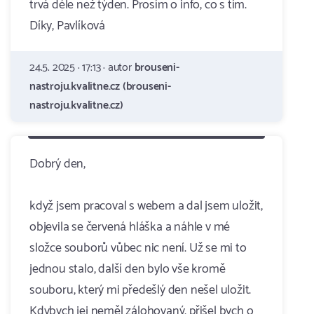
trvá déle než týden. Prosím o info, co s tím.
Díky, Pavlíková
24.5. 2025 · 17:13 · autor
brouseni-
nastroju.kvalitne.cz (brouseni-
nastroju.kvalitne.cz)
Dobrý den,
když jsem pracoval s webem a dal jsem uložit,
objevila se červená hláška a náhle v mé
složce souborů vůbec nic není. Už se mi to
jednou stalo, další den bylo vše kromě
souboru, který mi předešlý den nešel uložit.
Kdybych jej neměl zálohovaný, přišel bych o