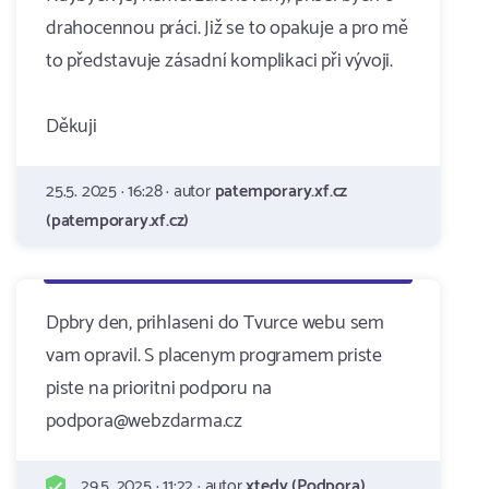
drahocennou práci. Již se to opakuje a pro mě
to představuje zásadní komplikaci při vývoji.
Děkuji
25.5. 2025 · 16:28 · autor
patemporary.xf.cz
(patemporary.xf.cz)
Dpbry den, prihlaseni do Tvurce webu sem
vam opravil. S placenym programem priste
piste na prioritni podporu na
podpora@webzdarma.cz
29.5. 2025 · 11:22 · autor
xtedy (Podpora)