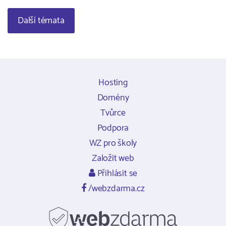
Další témata
Hosting
Domény
Tvůrce
Podpora
WZ pro školy
Založit web
Přihlásit se
/webzdarma.cz