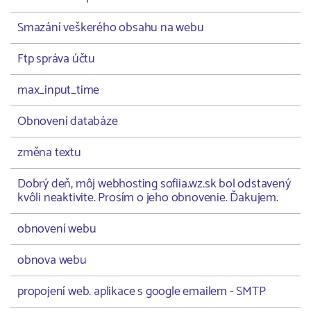
Smazání veškerého obsahu na webu
Ftp správa účtu
max_input_time
Obnovení databáze
změna textu
Dobrý deň, môj webhosting sofiia.wz.sk bol odstavený
kvôli neaktivite. Prosím o jeho obnovenie. Ďakujem.
obnovení webu
obnova webu
propojení web. aplikace s google emailem - SMTP