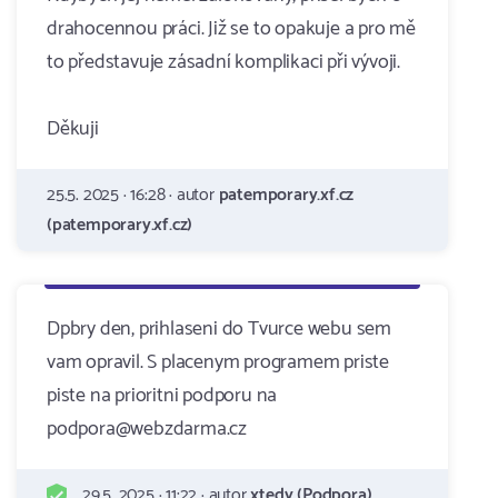
drahocennou práci. Již se to opakuje a pro mě
to představuje zásadní komplikaci při vývoji.
Děkuji
25.5. 2025 · 16:28 · autor
patemporary.xf.cz
(patemporary.xf.cz)
Dpbry den, prihlaseni do Tvurce webu sem
vam opravil. S placenym programem priste
piste na prioritni podporu na
podpora@webzdarma.cz
29.5. 2025 · 11:22 · autor
xtedy (Podpora)