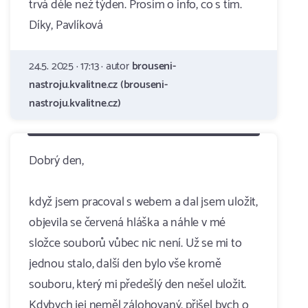
trvá déle než týden. Prosím o info, co s tím.
Díky, Pavlíková
24.5. 2025 · 17:13 · autor
brouseni-
nastroju.kvalitne.cz (brouseni-
nastroju.kvalitne.cz)
Dobrý den,
když jsem pracoval s webem a dal jsem uložit,
objevila se červená hláška a náhle v mé
složce souborů vůbec nic není. Už se mi to
jednou stalo, další den bylo vše kromě
souboru, který mi předešlý den nešel uložit.
Kdybych jej neměl zálohovaný, přišel bych o