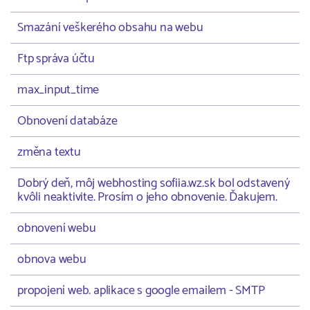
Smazání veškerého obsahu na webu
Ftp správa účtu
max_input_time
Obnovení databáze
změna textu
Dobrý deň, môj webhosting sofiia.wz.sk bol odstavený
kvôli neaktivite. Prosím o jeho obnovenie. Ďakujem.
obnovení webu
obnova webu
propojení web. aplikace s google emailem - SMTP