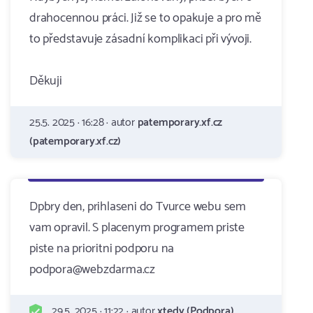
drahocennou práci. Již se to opakuje a pro mě
to představuje zásadní komplikaci při vývoji.
Děkuji
25.5. 2025 · 16:28 · autor
patemporary.xf.cz
(patemporary.xf.cz)
Dpbry den, prihlaseni do Tvurce webu sem
vam opravil. S placenym programem priste
piste na prioritni podporu na
podpora@webzdarma.cz
29.5. 2025 · 11:22 · autor
xtedy (Podpora)