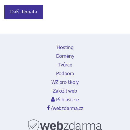
Další témata
Hosting
Domény
Tvůrce
Podpora
WZ pro školy
Založit web
Přihlásit se
/webzdarma.cz