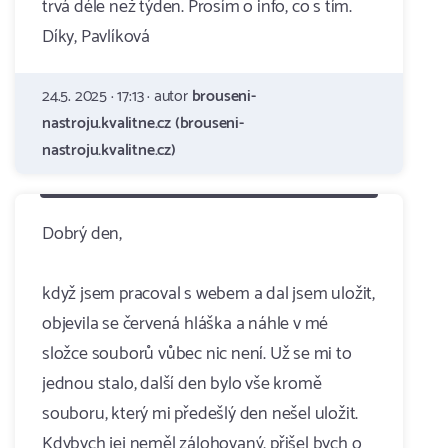
trvá déle než týden. Prosím o info, co s tím.
Díky, Pavlíková
24.5. 2025 · 17:13 · autor
brouseni-
nastroju.kvalitne.cz (brouseni-
nastroju.kvalitne.cz)
Dobrý den,
když jsem pracoval s webem a dal jsem uložit,
objevila se červená hláška a náhle v mé
složce souborů vůbec nic není. Už se mi to
jednou stalo, další den bylo vše kromě
souboru, který mi předešlý den nešel uložit.
Kdybych jej neměl zálohovaný, přišel bych o