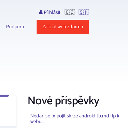
Přihlásit
🇨🇿
🇸🇰
Podpora
Založit web zdarma
Nové příspěvky
Nedaří se připojit skrze android ttcmd ftp k
webu ..