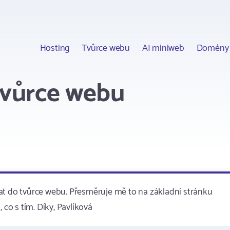
Hosting
Tvůrce webu
AI miniweb
Domény
tvůrce webu
at do tvůrce webu. Přesměruje mě to na základní stránku
 co s tím. Díky, Pavlíková