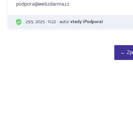
podpora@webzdarma.cz
29.5. 2025 · 11:22 · autor
xtedy (Podpora)
← Zpě