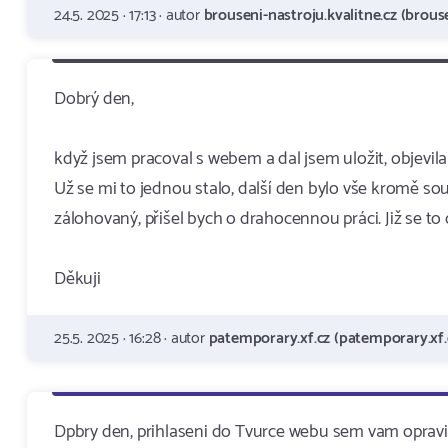
24.5. 2025 · 17:13 · autor
brouseni-nastroju.kvalitne.cz (brouse
Dobrý den,
když jsem pracoval s webem a dal jsem uložit, objevil
Už se mi to jednou stalo, další den bylo vše kromě sou
zálohovaný, přišel bych o drahocennou práci. Již se to
Děkuji
25.5. 2025 · 16:28 · autor
patemporary.xf.cz (patemporary.xf.
Dpbry den, prihlaseni do Tvurce webu sem vam opravil