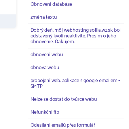
Obnovení databáze
změna textu
Dobrý deň, môj webhosting sofiia.wz.sk bol
odstavený kvôli neaktivite. Prosím o jeho
obnovenie. Ďakujem.
obnovení webu
obnova webu
propojení web. aplikace s google emailem -
SMTP
Nelze se dostat do tvůrce webu
Nefunkční ftp
Odesílání emailů přes formulář