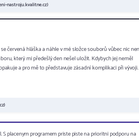
ni-nastroju.kvalitne.cz)
a se červená hláška a náhle v mé složce souborů vůbec nic nen
boru, který mi předešlý den nešel uložit. Kdybych jej neměl
 opakuje a pro mě to představuje zásadní komplikaci při vývoji.
cz)
. S placenym programem priste piste na prioritni podporu na