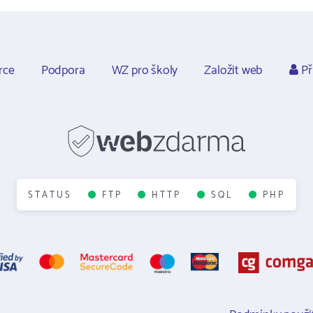
rce
Podpora
WZ pro školy
Založit web
Př
STATUS
FTP
HTTP
SQL
PHP