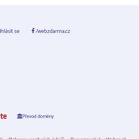
ihlásit se
/webzdarma.cz
Převod domény