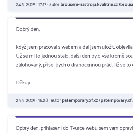
24.5. 2025 · 17:13 · autor
brouseni-nastroju.kvalitne.cz (brouse
Dobrý den,
když jsem pracoval s webem a dal jsem uložit, objevil
Už se mi to jednou stalo, další den bylo vše kromě sou
zálohovaný, přišel bych o drahocennou práci. Již se to
Děkuji
25.5. 2025 · 16:28 · autor
patemporary.xf.cz (patemporary.xf.
Dpbry den, prihlaseni do Tvurce webu sem vam opravil