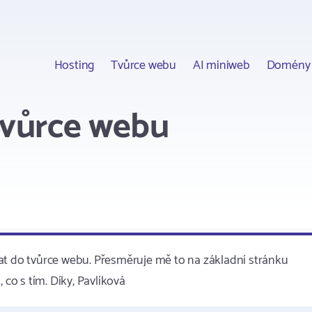
Hosting
Tvůrce webu
AI miniweb
Domény
tvůrce webu
at do tvůrce webu. Přesměruje mě to na základní stránku
 co s tím. Díky, Pavlíková