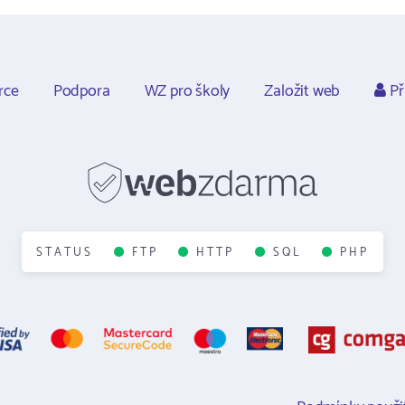
rce
Podpora
WZ pro školy
Založit web
Př
STATUS
FTP
HTTP
SQL
PHP