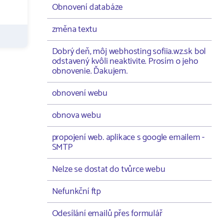
Obnovení databáze
změna textu
Dobrý deň, môj webhosting sofiia.wz.sk bol
odstavený kvôli neaktivite. Prosím o jeho
obnovenie. Ďakujem.
obnovení webu
obnova webu
propojení web. aplikace s google emailem -
SMTP
Nelze se dostat do tvůrce webu
Nefunkční ftp
Odesílání emailů přes formulář