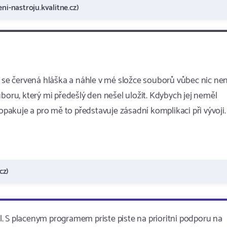
ni-nastroju.kvalitne.cz)
a se červená hláška a náhle v mé složce souborů vůbec nic nen
boru, který mi předešlý den nešel uložit. Kdybych jej neměl
 opakuje a pro mě to představuje zásadní komplikaci při vývoji.
cz)
. S placenym programem priste piste na prioritni podporu na