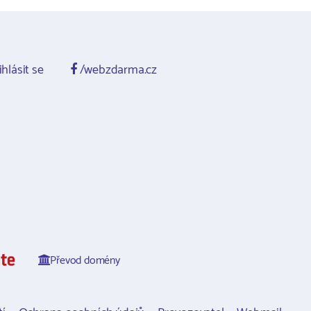
ihlásit se
/webzdarma.cz
Převod domény