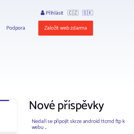
Přihlásit
🇨🇿
🇸🇰
Podpora
Založit web zdarma
Nové příspěvky
Nedaří se připojit skrze android ttcmd ftp k
webu ..