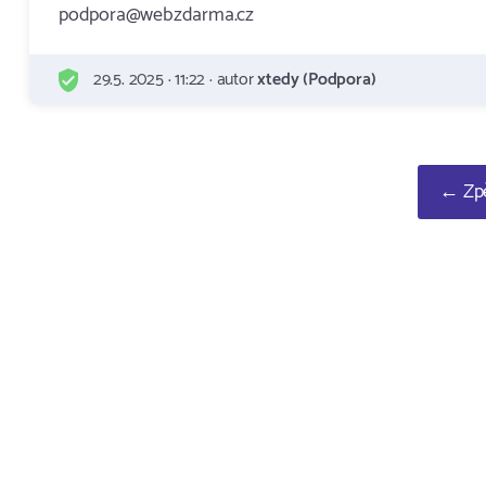
podpora@webzdarma.cz
29.5. 2025 · 11:22 · autor
xtedy (Podpora)
← Zpě