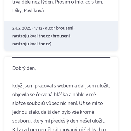
trvá déle než týden. Prosím o info, co s tím.
Díky, Pavlíková
24.5. 2025 · 17:13 · autor
brouseni-
nastroju.kvalitne.cz (brouseni-
nastroju.kvalitne.cz)
Dobrý den,
když jsem pracoval s webem a dal jsem uložit,
objevila se červená hláška a náhle v mé
složce souborů vůbec nic není. Už se mi to
jednou stalo, další den bylo vše kromě
souboru, který mi předešlý den nešel uložit.
Kdybych jej neměl zálohovaný, přišel bych o