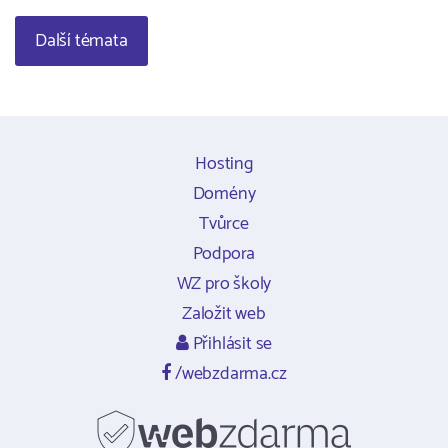
Další témata
Hosting
Domény
Tvůrce
Podpora
WZ pro školy
Založit web
Přihlásit se
/webzdarma.cz