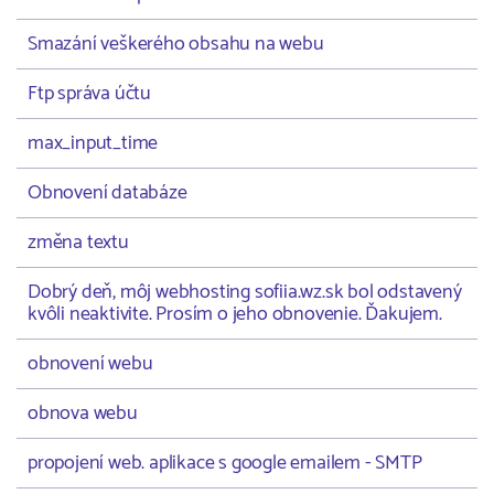
Smazání veškerého obsahu na webu
Ftp správa účtu
max_input_time
Obnovení databáze
změna textu
Dobrý deň, môj webhosting sofiia.wz.sk bol odstavený
kvôli neaktivite. Prosím o jeho obnovenie. Ďakujem.
obnovení webu
obnova webu
propojení web. aplikace s google emailem - SMTP