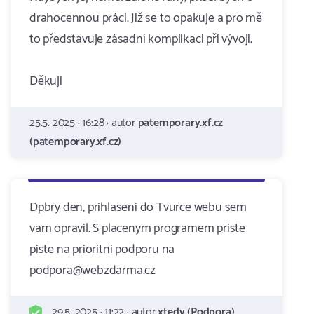
drahocennou práci. Již se to opakuje a pro mě
to představuje zásadní komplikaci při vývoji.
Děkuji
25.5. 2025 · 16:28 · autor
patemporary.xf.cz
(patemporary.xf.cz)
Dpbry den, prihlaseni do Tvurce webu sem
vam opravil. S placenym programem priste
piste na prioritni podporu na
podpora@webzdarma.cz
29.5. 2025 · 11:22 · autor
xtedy (Podpora)