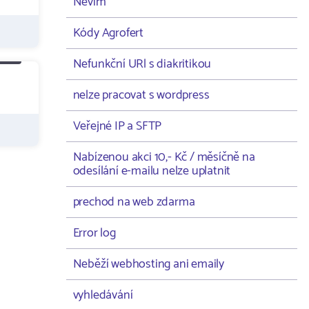
Nevím
Kódy Agrofert
Nefunkční URl s diakritikou
nelze pracovat s wordpress
Veřejné IP a SFTP
Nabízenou akci 10,- Kč / měsíčně na
odesílání e-mailu nelze uplatnit
prechod na web zdarma
Error log
Neběží webhosting ani emaily
vyhledávání