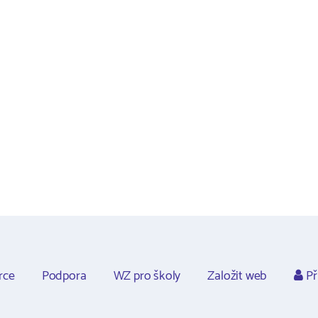
rce
Podpora
WZ pro školy
Založit web
Př