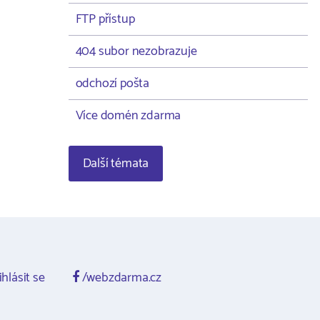
FTP přístup
404 subor nezobrazuje
odchozí pošta
Více domén zdarma
Další témata
ihlásit se
/webzdarma.cz