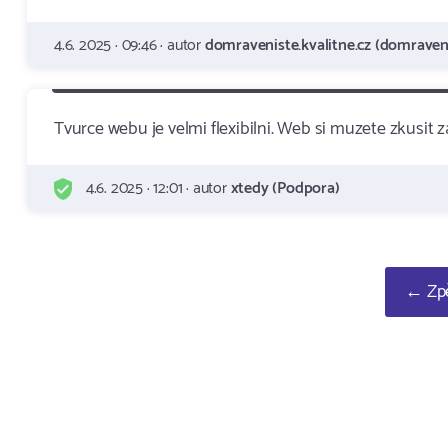
4.6. 2025 · 09:46 · autor
domraveniste.kvalitne.cz (domraveni
Tvurce webu je velmi flexibilni. Web si muzete zkusit
4.6. 2025 · 12:01 · autor
xtedy (Podpora)
← Zpě