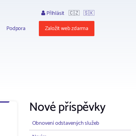
Přihlásit
🇨🇿
🇸🇰
Podpora
Založit web zdarma
Nové příspěvky
Obnovení odstavených služeb