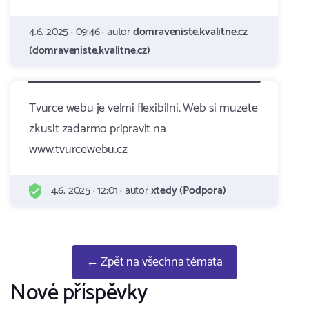
4.6. 2025 · 09:46 · autor
domraveniste.kvalitne.cz
(domraveniste.kvalitne.cz)
Tvurce webu je velmi flexibilni. Web si muzete
zkusit zadarmo pripravit na
www.tvurcewebu.cz
4.6. 2025 · 12:01 · autor
xtedy (Podpora)
← Zpět na všechna témata
Nové příspěvky