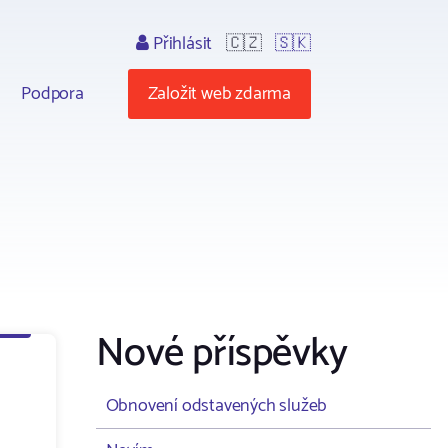
Přihlásit
🇨🇿
🇸🇰
Podpora
Založit web zdarma
Nové příspěvky
Obnovení odstavených služeb