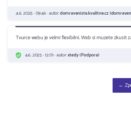
4.6. 2025 · 09:46 · autor
domraveniste.kvalitne.cz (domraveni
Tvurce webu je velmi flexibilni. Web si muzete zkusit
4.6. 2025 · 12:01 · autor
xtedy (Podpora)
← Zpě