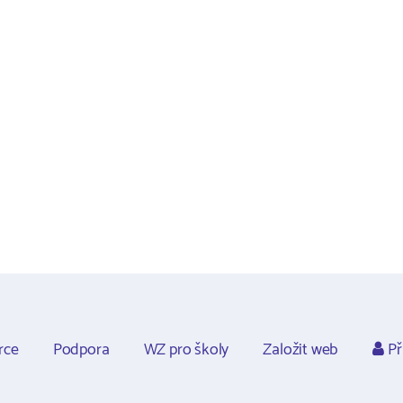
rce
Podpora
WZ pro školy
Založit web
Př