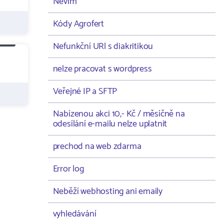
Nevím
Kódy Agrofert
Nefunkční URl s diakritikou
nelze pracovat s wordpress
Veřejné IP a SFTP
Nabízenou akci 10,- Kč / měsíčně na
odesílání e-mailu nelze uplatnit
prechod na web zdarma
Error log
Neběží webhosting ani emaily
vyhledávání