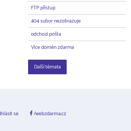
FTP přístup
404 subor nezobrazuje
odchozí pošta
Více domén zdarma
Další témata
ihlásit se
/webzdarma.cz