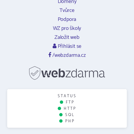
Domény
Tvůrce
Podpora
WZ pro školy
Založit web
Přihlásit se
/webzdarma.cz
STATUS
FTP
HTTP
SQL
PHP