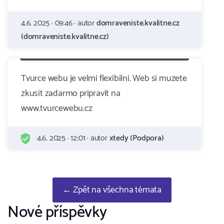
4.6. 2025 · 09:46 · autor
domraveniste.kvalitne.cz
(domraveniste.kvalitne.cz)
Tvurce webu je velmi flexibilni. Web si muzete
zkusit zadarmo pripravit na
www.tvurcewebu.cz
4.6. 2025 · 12:01 · autor
xtedy (Podpora)
← Zpět na všechna témata
Nové příspěvky