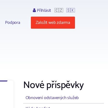
Přihlásit
🇨🇿
🇸🇰
Podpora
Založit web zdarma
Nové příspěvky
Obnovení odstavených služeb