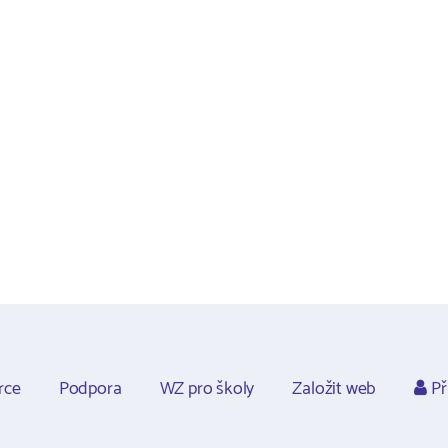
rce
Podpora
WZ pro školy
Založit web
Př