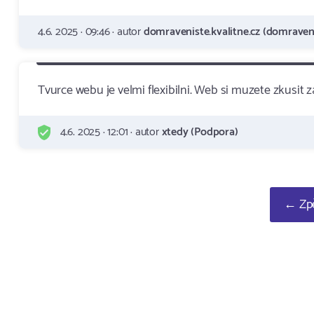
4.6. 2025 · 09:46 · autor
domraveniste.kvalitne.cz (domraveni
Tvurce webu je velmi flexibilni. Web si muzete zkusit
4.6. 2025 · 12:01 · autor
xtedy (Podpora)
← Zpě