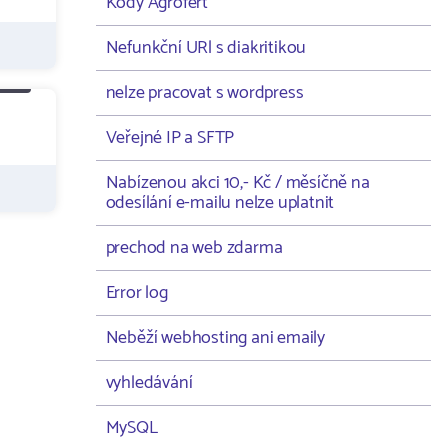
Kódy Agrofert
Nefunkční URl s diakritikou
nelze pracovat s wordpress
Veřejné IP a SFTP
Nabízenou akci 10,- Kč / měsíčně na
odesílání e-mailu nelze uplatnit
prechod na web zdarma
Error log
Neběží webhosting ani emaily
vyhledávání
MySQL