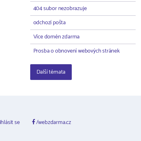
404 subor nezobrazuje
odchozí pošta
Více domén zdarma
Prosba o obnovení webových stránek
Další témata
ihlásit se
/webzdarma.cz