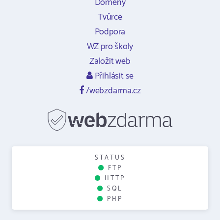
Domény
Tvůrce
Podpora
WZ pro školy
Založit web
Přihlásit se
/webzdarma.cz
STATUS
FTP
HTTP
SQL
PHP