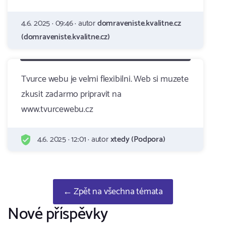
4.6. 2025 · 09:46 · autor
domraveniste.kvalitne.cz
(domraveniste.kvalitne.cz)
Tvurce webu je velmi flexibilni. Web si muzete
zkusit zadarmo pripravit na
www.tvurcewebu.cz
4.6. 2025 · 12:01 · autor
xtedy (Podpora)
← Zpět na všechna témata
Nové příspěvky