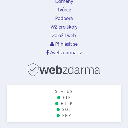
Domény
Tvůrce
Podpora
WZ pro školy
Založit web
Přihlásit se
/webzdarma.cz
STATUS
FTP
HTTP
SQL
PHP