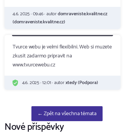
4.6. 2025 · 09:46 · autor
domraveniste.kvalitne.cz
(domraveniste.kvalitne.cz)
Tvurce webu je velmi flexibilni. Web si muzete
zkusit zadarmo pripravit na
www.tvurcewebu.cz
4.6. 2025 · 12:01 · autor
xtedy (Podpora)
← Zpět na všechna témata
Nové příspěvky