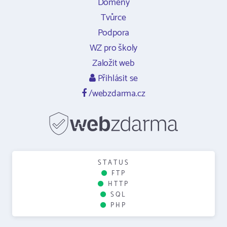
Domény
Tvůrce
Podpora
WZ pro školy
Založit web
Přihlásit se
/webzdarma.cz
STATUS
FTP
HTTP
SQL
PHP