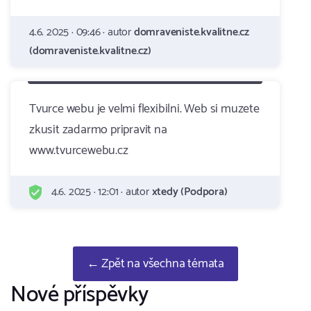
4.6. 2025 · 09:46 · autor
domraveniste.kvalitne.cz
(domraveniste.kvalitne.cz)
Tvurce webu je velmi flexibilni. Web si muzete
zkusit zadarmo pripravit na
www.tvurcewebu.cz
4.6. 2025 · 12:01 · autor
xtedy (Podpora)
← Zpět na všechna témata
Nové příspěvky