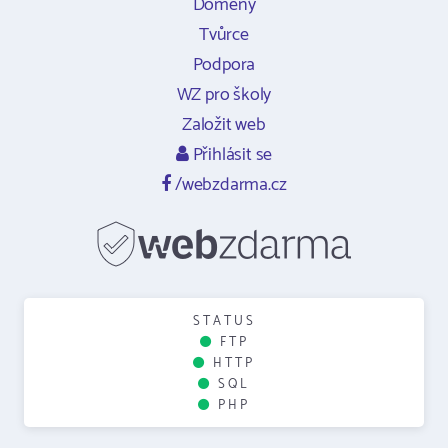
Domény
Tvůrce
Podpora
WZ pro školy
Založit web
Přihlásit se
/webzdarma.cz
STATUS
FTP
HTTP
SQL
PHP