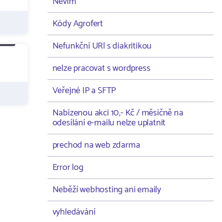
Nevím
Kódy Agrofert
Nefunkční URl s diakritikou
nelze pracovat s wordpress
Veřejné IP a SFTP
Nabízenou akci 10,- Kč / měsíčně na
odesílání e-mailu nelze uplatnit
prechod na web zdarma
Error log
Neběží webhosting ani emaily
vyhledávání