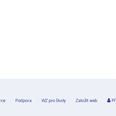
rce
Podpora
WZ pro školy
Založit web
Př