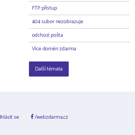
FTP přístup
404 subor nezobrazuje
odchozí pošta
Více domén zdarma
Další témata
ihlásit se
/webzdarma.cz