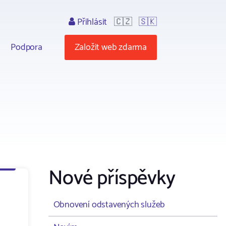
Přihlásit
🇨🇿
🇸🇰
Podpora
Založit web zdarma
Nové příspěvky
Obnovení odstavených služeb