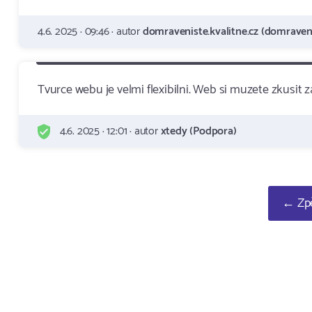
4.6. 2025 · 09:46 · autor
domraveniste.kvalitne.cz (domraveni
Tvurce webu je velmi flexibilni. Web si muzete zkusit
4.6. 2025 · 12:01 · autor
xtedy (Podpora)
← Zpě