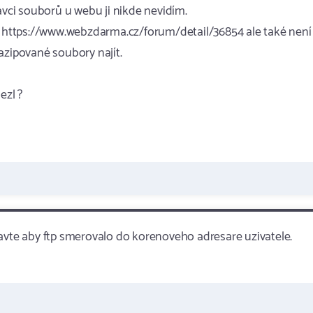
ávci souborů u webu ji nikde nevidím.
mé https://www.webzdarma.cz/forum/detail/36854 ale také není
azipované soubory najít.
ezl ?
tavte aby ftp smerovalo do korenoveho adresare uzivatele.