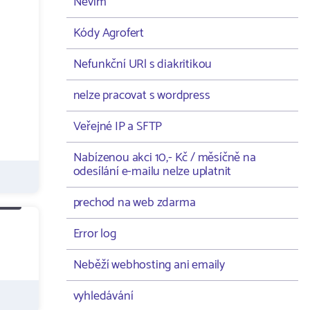
Nevím
Kódy Agrofert
Nefunkční URl s diakritikou
nelze pracovat s wordpress
Veřejné IP a SFTP
Nabízenou akci 10,- Kč / měsíčně na
odesílání e-mailu nelze uplatnit
prechod na web zdarma
Error log
Neběží webhosting ani emaily
vyhledávání