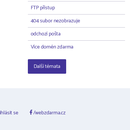
FTP přístup
404 subor nezobrazuje
odchozí pošta
Více domén zdarma
Další témata
ihlásit se
/webzdarma.cz