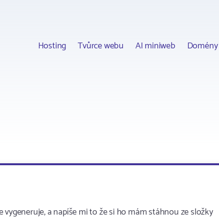
Hosting
Tvůrce webu
AI miniweb
Domény
e vygeneruje, a napíše mi to že si ho mám stáhnou ze složky