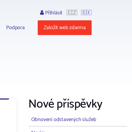
Přihlásit
🇨🇿
🇸🇰
Podpora
Založit web zdarma
Nové příspěvky
Obnovení odstavených služeb