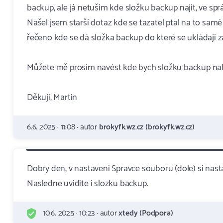
backup, ale já netuším kde složku backup najít, ve spr
Našel jsem starší dotaz kde se tazatel ptal na to sa
řečeno kde se dá složka backup do které se ukládají z
Můžete mě prosím navést kde bych složku backup nal
Děkuji, Martin
6.6. 2025 · 11:08 · autor
brokyfk.wz.cz (brokyfk.wz.cz)
Dobry den, v nastaveni Spravce souboru (dole) si nas
Nasledne uvidite i slozku backup.
10.6. 2025 · 10:23 · autor
xtedy (Podpora)