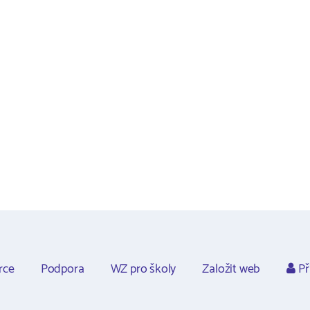
rce
Podpora
WZ pro školy
Založit web
Př