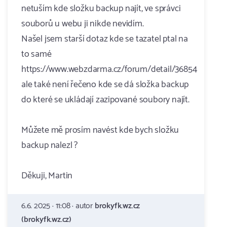
netuším kde složku backup najít, ve správci
souborů u webu ji nikde nevidím.
Našel jsem starší dotaz kde se tazatel ptal na
to samé
https://www.webzdarma.cz/forum/detail/36854
ale také není řečeno kde se dá složka backup
do které se ukládají zazipované soubory najít.
Můžete mě prosím navést kde bych složku
backup nalezl ?
Děkuji, Martin
6.6. 2025 · 11:08 · autor
brokyfk.wz.cz
(brokyfk.wz.cz)