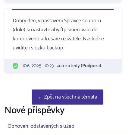
Dobry den, v nastaveni Spravce souboru
(dole) si nastavte aby ftp smerovalo do
korenoveho adresare uzivatele. Nasledne
uvidite i slozku backup.
10.6. 2025 · 10:23 · autor
xtedy (Podpora)
← Zpět na všechna témata
Nové příspěvky
Obnovení odstavených služeb