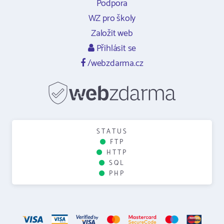
Podpora
WZ pro školy
Založit web
Přihlásit se
/webzdarma.cz
STATUS
FTP
HTTP
SQL
PHP