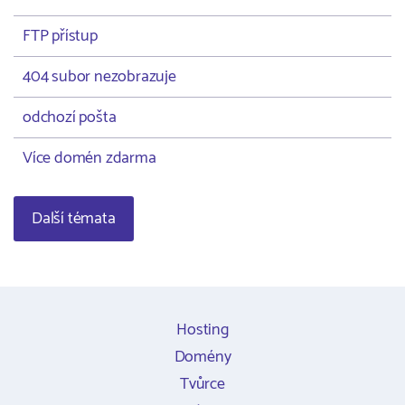
FTP přístup
404 subor nezobrazuje
odchozí pošta
Více domén zdarma
Další témata
Hosting
Domény
Tvůrce