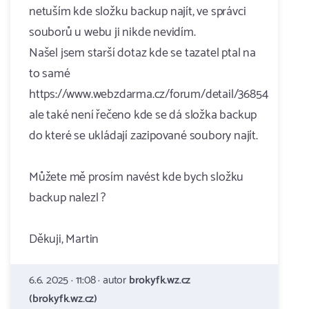
netuším kde složku backup najít, ve správci
souborů u webu ji nikde nevidím.
Našel jsem starší dotaz kde se tazatel ptal na
to samé
https://www.webzdarma.cz/forum/detail/36854
ale také není řečeno kde se dá složka backup
do které se ukládají zazipované soubory najít.
Můžete mě prosím navést kde bych složku
backup nalezl ?
Děkuji, Martin
6.6. 2025 · 11:08 · autor
brokyfk.wz.cz
(brokyfk.wz.cz)