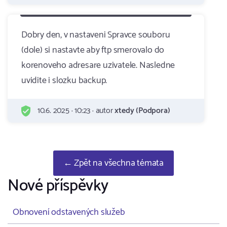
Dobry den, v nastaveni Spravce souboru
(dole) si nastavte aby ftp smerovalo do
korenoveho adresare uzivatele. Nasledne
uvidite i slozku backup.
10.6. 2025 · 10:23 · autor
xtedy (Podpora)
← Zpět na všechna témata
Nové příspěvky
Obnovení odstavených služeb