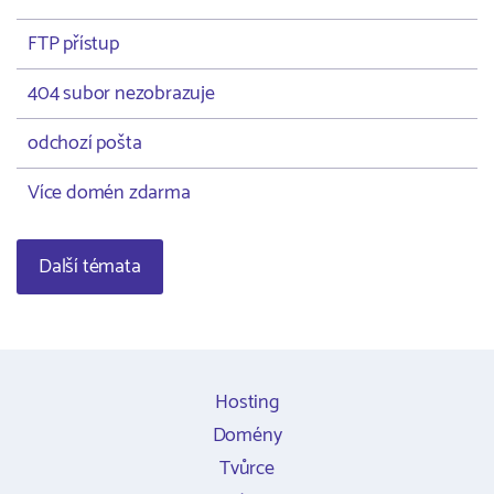
FTP přístup
404 subor nezobrazuje
odchozí pošta
Více domén zdarma
Další témata
Hosting
Domény
Tvůrce