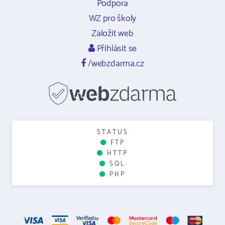
Podpora
WZ pro školy
Založit web
Přihlásit se
/webzdarma.cz
STATUS
FTP
HTTP
SQL
PHP