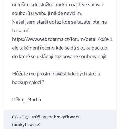
netuším kde složku backup najít, ve správci
souborů u webu ji nikde nevidím.
Našel jsem starší dotaz kde se tazatel ptal na
to samé
https://www.webzdarma.cz/forum/detail/36854
ale také není řečeno kde se dá složka backup
do které se ukládají zazipované soubory najít.
Můžete mě prosím navést kde bych složku
backup nalezl ?
Děkuji, Martin
6.6. 2025 · 11:08 · autor
brokyfk.wz.cz
(brokyfk.wz.cz)