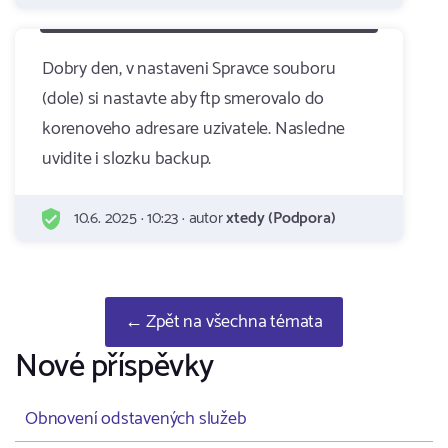
Dobry den, v nastaveni Spravce souboru
(dole) si nastavte aby ftp smerovalo do
korenoveho adresare uzivatele. Nasledne
uvidite i slozku backup.
10.6. 2025 · 10:23 · autor
xtedy (Podpora)
← Zpět na všechna témata
Nové příspěvky
Obnovení odstavených služeb