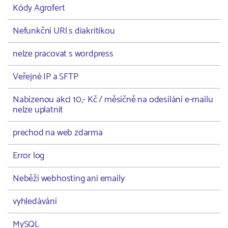
Kódy Agrofert
Nefunkční URl s diakritikou
nelze pracovat s wordpress
Veřejné IP a SFTP
Nabízenou akci 10,- Kč / měsíčně na odesílání e-mailu
nelze uplatnit
prechod na web zdarma
Error log
Neběží webhosting ani emaily
vyhledávání
MySQL