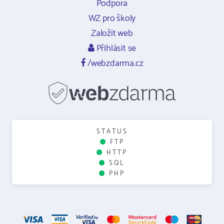
Podpora
WZ pro školy
Založit web
Přihlásit se
/webzdarma.cz
STATUS
FTP
HTTP
SQL
PHP