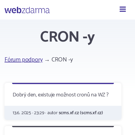
Webzdarma
CRON -y
Fórum podpory
→ CRON -y
Dobrý den, existuje možnost cronů na WZ ?
13.6. 2025 · 23:29 · autor
scms.xf.cz (scms.xf.cz)