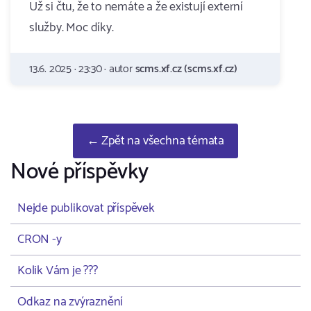
Už si čtu, že to nemáte a že existují externí
služby. Moc díky.
13.6. 2025 · 23:30 · autor
scms.xf.cz (scms.xf.cz)
← Zpět na všechna témata
Nové příspěvky
Nejde publikovat příspěvek
CRON -y
Kolik Vám je ???
Odkaz na zvýraznění