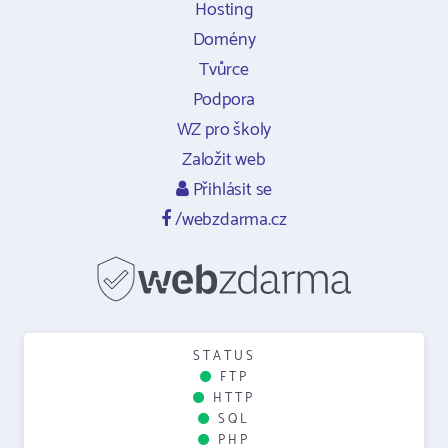
Hosting
Domény
Tvůrce
Podpora
WZ pro školy
Založit web
Přihlásit se
/webzdarma.cz
STATUS
FTP
HTTP
SQL
PHP