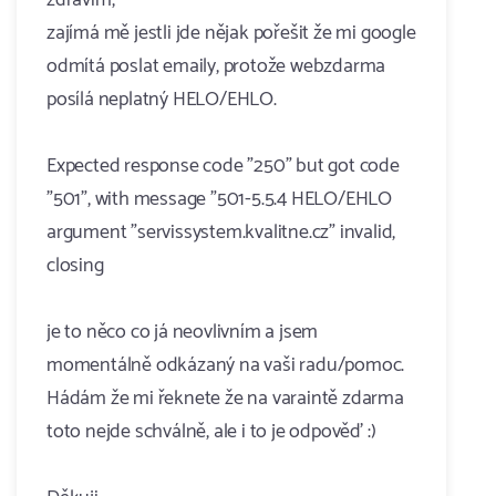
zdravím,
zajímá mě jestli jde nějak pořešit že mi google
odmítá poslat emaily, protože webzdarma
posílá neplatný HELO/EHLO.
Expected response code "250" but got code
"501", with message "501-5.5.4 HELO/EHLO
argument "servi​ssyst​em.kvalitne.cz" invalid,
closing
je to něco co já neovlivním a jsem
momentálně odkázaný na vaši radu/pomoc.
Hádám že mi řeknete že na varaintě zdarma
toto nejde schválně, ale i to je odpověď :)