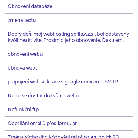
Obnovení databáze
změna textu
Dobrý deň, môj webhosting sofiia.wz.sk bol odstavený
kvôli neaktivite. Prosím o jeho obnovenie. Ďakujem.
obnovení webu
obnova webu
propojení web. aplikace s google emailem - SMTP
Nelze se dostat do tvůrce webu
Nefunkční ftp
Odesílání emailů přes formulář
Změna výchozího kódování při připojení do MySQL