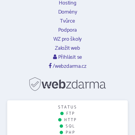
Hosting
Domény
Tvůrce
Podpora
WZ pro školy
Založit web
Přihlásit se
/webzdarma.cz
STATUS
FTP
HTTP
SQL
PHP