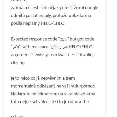
zdravím,
zajímá mě jestli jde nějak pořešit že mi google
odmítá poslat emaily, protože webzdarma
posílá neplatný HELO/EHLO.
Expected response code "250" but got code
"501", with message "501-5.5.4 HELO/EHLO
argument "servi​ssyst​em.kvalitne.cz" invalid,
closing
je to něco co já neovlivním a jsem
momentálně odkázaný na vaši radu/pomoc.
Hádám že mi řeknete že na varaintě zdarma
toto nejde schválně, ale i to je odpověď :)