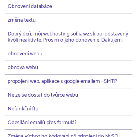
Obnovení databáze
změna textu
Dobrý deň, môj webhosting sofiia.wz.sk bol odstavený
kvôli neaktivite. Prosím o jeho obnovenie. Ďakujem.
obnovení webu
obnova webu
propojení web. aplikace s google emailem - SMTP
Nelze se dostat do tvůrce webu
Nefunkční ftp
Odesílání emailů přes formulář
Změna výchozího kódování při připojení do MySQL