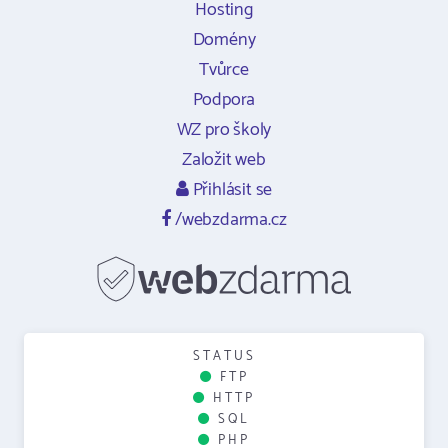
Hosting
Domény
Tvůrce
Podpora
WZ pro školy
Založit web
Přihlásit se
/webzdarma.cz
STATUS
FTP
HTTP
SQL
PHP