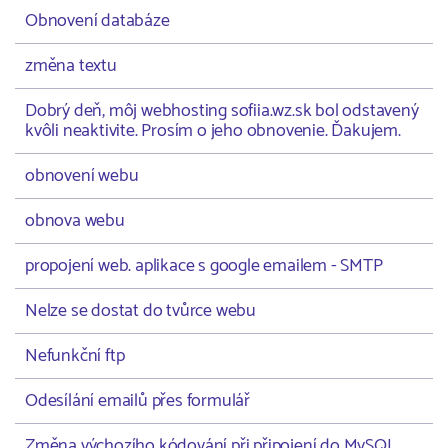
Obnovení databáze
změna textu
Dobrý deň, môj webhosting sofiia.wz.sk bol odstavený
kvôli neaktivite. Prosím o jeho obnovenie. Ďakujem.
obnovení webu
obnova webu
propojení web. aplikace s google emailem - SMTP
Nelze se dostat do tvůrce webu
Nefunkční ftp
Odesílání emailů přes formulář
Změna výchozího kódování při připojení do MySQL