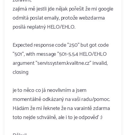
zdravím,
zajímá mě jestli jde nějak pořešit že mi google
odmítá poslat emaily, protože webzdarma
posílá neplatný HELO/EHLO.
Expected response code "250" but got code
"501", with message "501-5.5.4 HELO/EHLO
argument "servi​ssyst​em.kvalitne.cz" invalid,
closing
je to něco co já neovlivním a jsem
momentálně odkázaný na vaši radu/pomoc.
Hádám že mi řeknete že na varaintě zdarma
toto nejde schválně, ale i to je odpověď :)