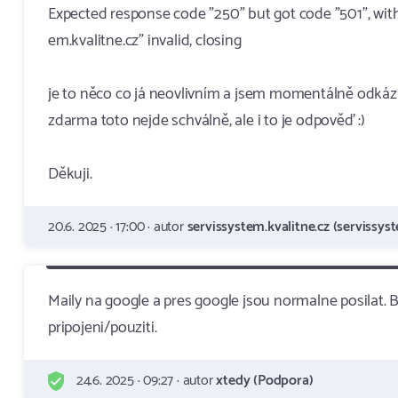
Expected response code "250" but got code "501", wit
em.kvalitne.cz" invalid, closing
je to něco co já neovlivním a jsem momentálně odkáz
zdarma toto nejde schválně, ale i to je odpověď :)
Děkuji.
20.6. 2025 · 17:00 · autor
servissystem.kvalitne.cz (servissyst
Maily na google a pres google jsou normalne posilat.
pripojeni/pouziti.
24.6. 2025 · 09:27 · autor
xtedy (Podpora)