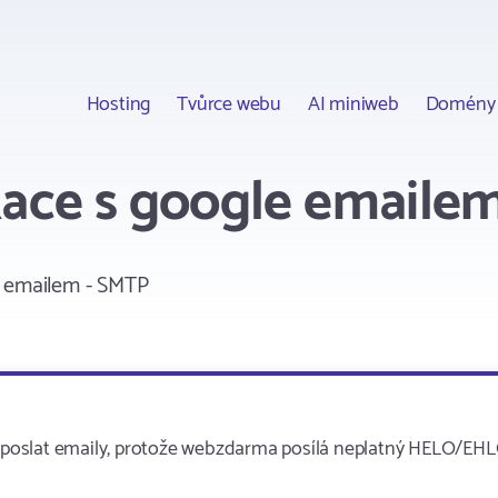
Hosting
Tvůrce webu
AI miniweb
Domény
kace s google emaile
e emailem - SMTP
tá poslat emaily, protože webzdarma posílá neplatný HELO/EHL