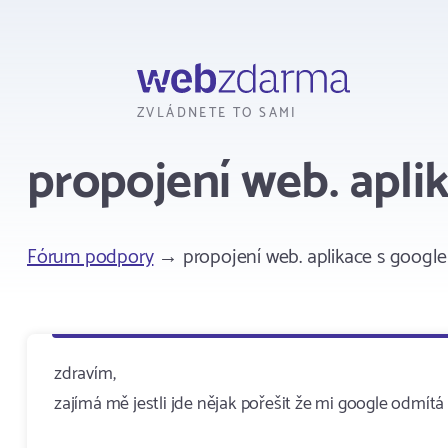
Webzdarma
ZVLÁDNETE TO SAMI
propojení web. apli
Fórum podpory
→ propojení web. aplikace s googl
zdravím,
zajímá mě jestli jde nějak pořešit že mi google odmí