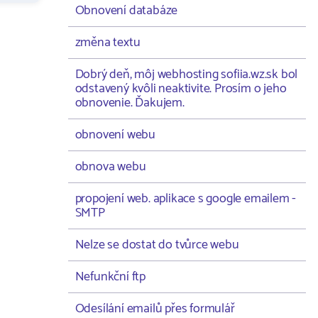
Obnovení databáze
změna textu
Dobrý deň, môj webhosting sofiia.wz.sk bol
odstavený kvôli neaktivite. Prosím o jeho
obnovenie. Ďakujem.
obnovení webu
obnova webu
propojení web. aplikace s google emailem -
SMTP
Nelze se dostat do tvůrce webu
Nefunkční ftp
Odesílání emailů přes formulář