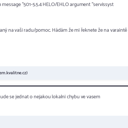
h message "501-5.5.4 HELO/EHLO argument "servi​ssyst​
aný na vaši radu/pomoc. Hádám že mi řeknete že na varaintě
em.kvalitne.cz)
 Bude se jednat o nejakou lokalni chybu ve vasem