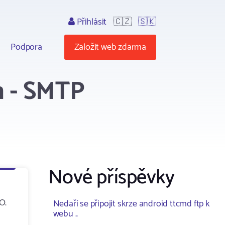
Přihlásit
🇨🇿
🇸🇰
Podpora
Založit web zdarma
m - SMTP
Nové příspěvky
O.
Nedaří se připojit skrze android ttcmd ftp k
webu ..