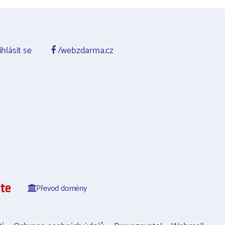
ihlásit se
/webzdarma.cz
Převod domény