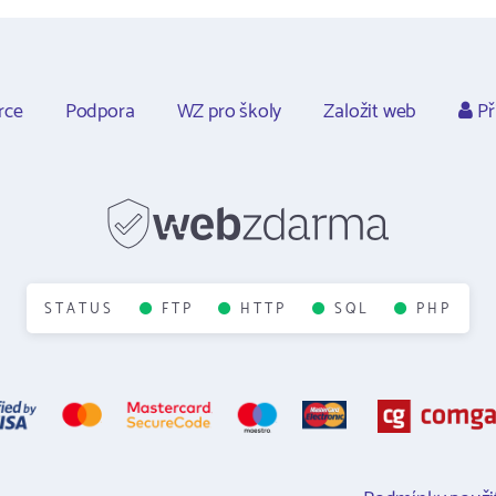
rce
Podpora
WZ pro školy
Založit web
Př
STATUS
FTP
HTTP
SQL
PHP