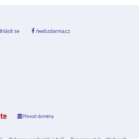
ihlásit se
/webzdarma.cz
Převod domény