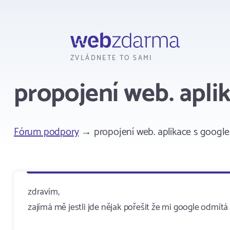
Webzdarma
ZVLÁDNETE TO SAMI
propojení web. apli
Fórum podpory
→ propojení web. aplikace s googl
zdravím,
zajímá mě jestli jde nějak pořešit že mi google odmí