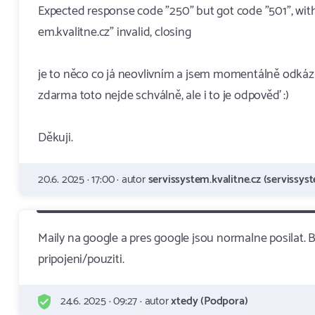
Expected response code "250" but got code "501", wit
em.kvalitne.cz" invalid, closing
je to něco co já neovlivním a jsem momentálně odkáz
zdarma toto nejde schválně, ale i to je odpověď :)
Děkuji.
20.6. 2025 · 17:00 · autor
servissystem.kvalitne.cz (servissyst
Maily na google a pres google jsou normalne posilat.
pripojeni/pouziti.
24.6. 2025 · 09:27 · autor
xtedy (Podpora)