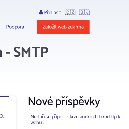
Přihlásit
🇨🇿
🇸🇰
Podpora
Založit web zdarma
m - SMTP
Nové příspěvky
O.
Nedaří se připojit skrze android ttcmd ftp k
webu ..