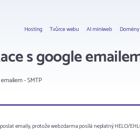
Hosting
Tvůrce webu
AI miniweb
Domény
kace s google emaile
e emailem - SMTP
tá poslat emaily, protože webzdarma posílá neplatný HELO/EHL