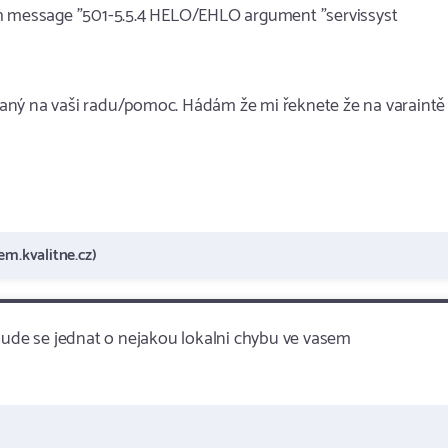
h message "501-5.5.4 HELO/EHLO argument "servi​ssyst​
aný na vaši radu/pomoc. Hádám že mi řeknete že na varaintě
em.kvalitne.cz)
 Bude se jednat o nejakou lokalni chybu ve vasem