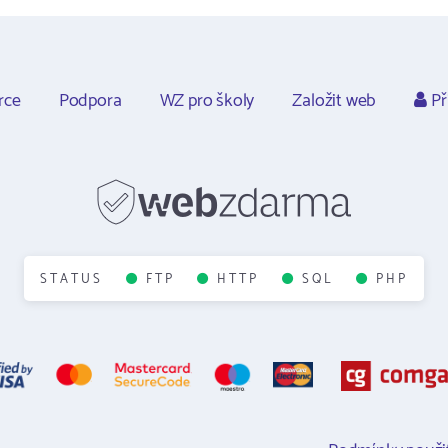
rce
Podpora
WZ pro školy
Založit web
Př
STATUS
FTP
HTTP
SQL
PHP