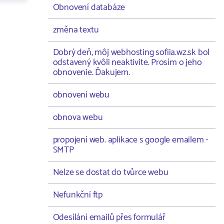
Obnovení databáze
změna textu
Dobrý deň, môj webhosting sofiia.wz.sk bol
odstavený kvôli neaktivite. Prosím o jeho
obnovenie. Ďakujem.
obnovení webu
obnova webu
propojení web. aplikace s google emailem -
SMTP
Nelze se dostat do tvůrce webu
Nefunkční ftp
Odesílání emailů přes formulář