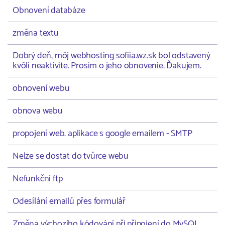
Obnovení databáze
změna textu
Dobrý deň, môj webhosting sofiia.wz.sk bol odstavený
kvôli neaktivite. Prosím o jeho obnovenie. Ďakujem.
obnovení webu
obnova webu
propojení web. aplikace s google emailem - SMTP
Nelze se dostat do tvůrce webu
Nefunkční ftp
Odesílání emailů přes formulář
Změna výchozího kódování při připojení do MySQL