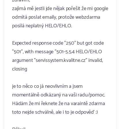
zdravím,
zajímá mě jestli jde nějak pořešit že mi google
odmítá poslat emaily, protože webzdarma
posílá neplatný HELO/EHLO.
Expected response code "250" but got code
"501", with message "501-5.5.4 HELO/EHLO
argument "servi​ssyst​em.kvalitne.cz" invalid,
closing
je to něco co já neovlivním a jsem
momentálně odkázaný na vaši radu/pomoc.
Hádám že mi řeknete že na varaintě zdarma
toto nejde schválně, ale i to je odpověď :)