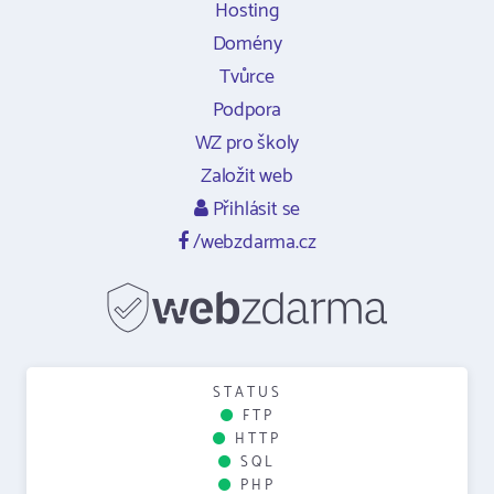
Hosting
Domény
Tvůrce
Podpora
WZ pro školy
Založit web
Přihlásit se
/webzdarma.cz
STATUS
FTP
HTTP
SQL
PHP