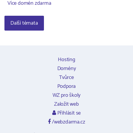
Více domén zdarma
Další témata
Hosting
Domény
Tvůrce
Podpora
WZ pro školy
Založit web
Přihlásit se
/webzdarma.cz