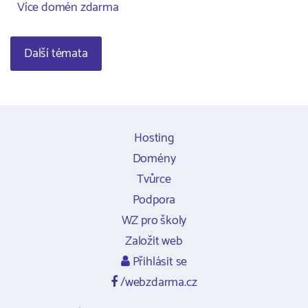
Více domén zdarma
Další témata
Hosting
Domény
Tvůrce
Podpora
WZ pro školy
Založit web
Přihlásit se
/webzdarma.cz