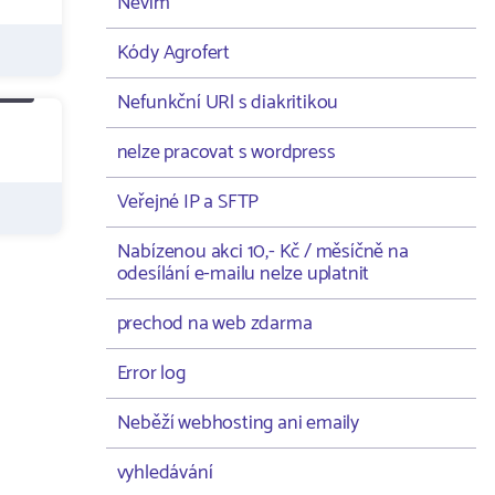
Nevím
Kódy Agrofert
Nefunkční URl s diakritikou
nelze pracovat s wordpress
Veřejné IP a SFTP
Nabízenou akci 10,- Kč / měsíčně na
odesílání e-mailu nelze uplatnit
prechod na web zdarma
Error log
Neběží webhosting ani emaily
vyhledávání