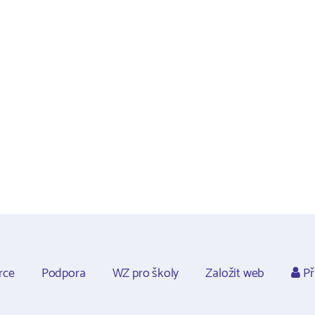
rce
Podpora
WZ pro školy
Založit web
Př