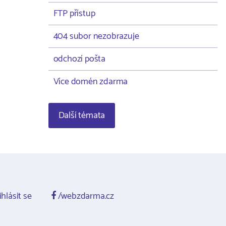
FTP přístup
404 subor nezobrazuje
odchozí pošta
Více domén zdarma
Další témata
ihlásit se
/webzdarma.cz