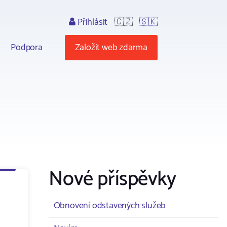
Přihlásit
🇨🇿
🇸🇰
Podpora
Založit web zdarma
Nové příspěvky
Obnovení odstavených služeb