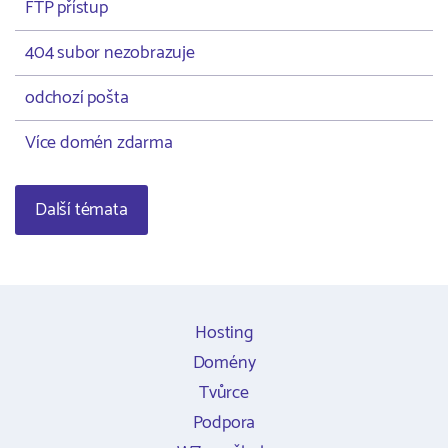
FTP přístup
404 subor nezobrazuje
odchozí pošta
Více domén zdarma
Další témata
Hosting
Domény
Tvůrce
Podpora