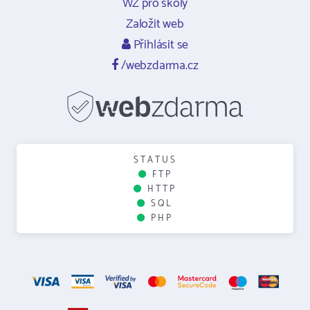
WZ pro školy
Založit web
Přihlásit se
/webzdarma.cz
STATUS
FTP
HTTP
SQL
PHP