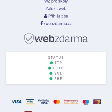
WZ pro školy
Založit web
Přihlásit se
/webzdarma.cz
STATUS
FTP
HTTP
SQL
PHP