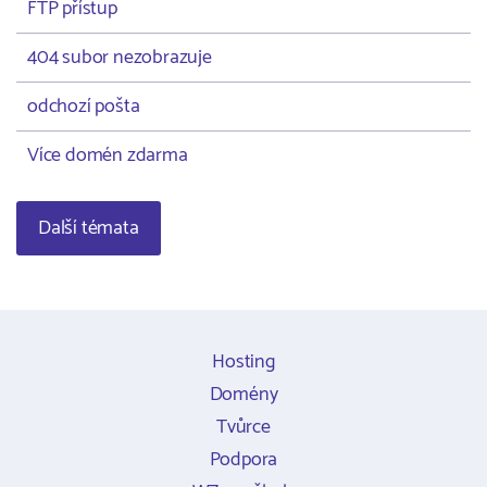
FTP přístup
404 subor nezobrazuje
odchozí pošta
Více domén zdarma
Další témata
Hosting
Domény
Tvůrce
Podpora